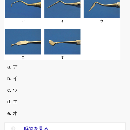
a. ア
b. イ
c. ウ
d. エ
e. オ
解答を見る