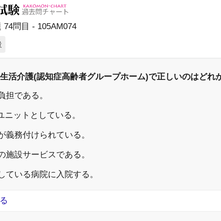
74問目 - 105AM074
設
生活介護(認知症高齢者グループホーム)で正しいのはどれ
己負担である。
つのユニットとしている。
置が義務付けられている。
度の施設サービスである。
携している病院に入院する。
る