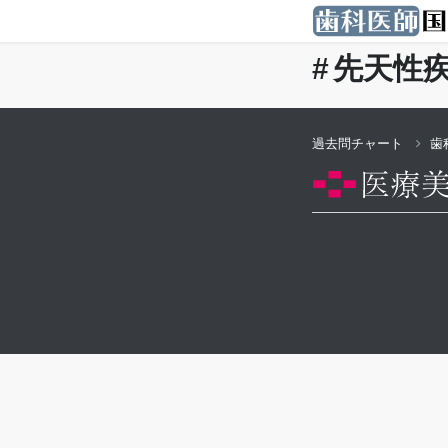
先天性
過去問チャート
歯