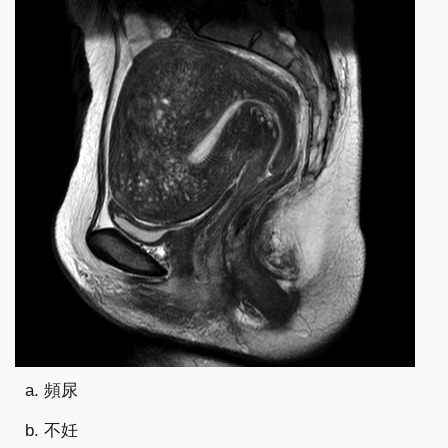
a. 頻尿
b. 不妊