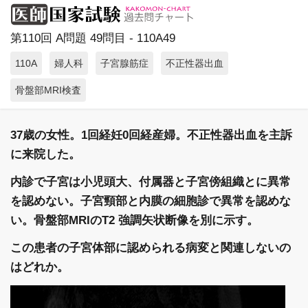
第110回 A問題 49問目 - 110A49
110A
婦人科
子宮腺筋症
不正性器出血
骨盤部MRI検査
37歳の女性。1回経妊0回経産婦。不正性器出血を主訴
に来院した。
内診で子宮は小児頭大、付属器と子宮傍組織とに異常
を認めない。子宮頸部と内膜の細胞診で異常を認めな
い。骨盤部MRIのT2 強調矢状断像を別に示す。
この患者の子宮体部に認められる病変と関連しないの
はどれか。