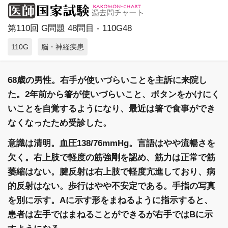
第110回 G問題 48問目 - 110G48
110G
脳・神経疾患
68歳の男性。右手が使いづらいことを主訴に来院し
た。2年前から箸が使いづらいこと、ボタンをかけにく
いことを自覚するようになり、最近は箸で食事ができ
なくなったため受診した。
意識は清明。血圧138/76mmHg。言語はやや流暢さを
欠く。右上肢で軽度の筋強剛を認め、筋力は正常で筋
萎縮はない。腱反射は右上肢で軽度亢進しており、病
的反射はない。歩行はやや不安定である。手指の写真
を別に示す。Aに示す形をまねるように指示すると、
患者は左手ではまねることができるが右手ではBに示