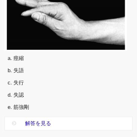
a. 痙縮
b. 失語
c. 失行
d. 失認
e. 筋強剛
解答を見る