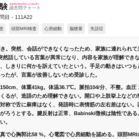
目 - 111A22
患
頭部MRI検査
心房細動
脳梗塞
失語症
利き。突然、会話ができなくなったため、家族に連れられて
突然話している言葉が異常になり、内容を家族が理解でき
、しきりに何かを訴えていたという。手足の動きはいつも
ったが、言葉が改善しないため受診した。
0cm、体重41kg。体温36.7℃。脈拍104/分、不整。血圧 16
くるが、造語のため理解できない。開口や上肢挙上などの
対称で舌に麻痺はなく、発語時に表情筋の左右差はない。
がろうとする。腱反射は正常、Babinski徴候は陰性であ
い。
真で心胸郭比58 %。心電図で心房細動を認める。頭部MR