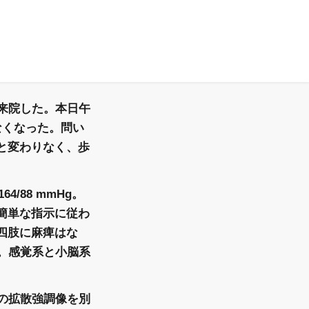
来院した。本日午
なくなった。問い
と変わりなく、歩
4/88 mmHg。
簡単な指示に従わ
四肢に麻痺はな
る。感覚系と小脳系
Iの拡散強調像を別