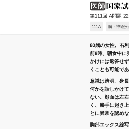
第111回 A問題 22問
111A
脳・神経疾
80歳の女性。右
前8時、朝食中に
かけには返答せず
くことも可能であ
意識は清明。身長15
何かを話しかけて
ない。顔面は左右
く、勝手に起き上
とに異常を認めな
胸部エックス線写