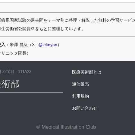
医療系国家試験の過去問をテーマ別に整理・解説した無料の学習サービ
厚生労働省公開資料をもとに整理しています。
記入
：米澤 昌紘（X :
@leknyan
）
クリニック院長）
22問目 - 111A22
医療美術部とは
通信販売
利用規約
お問い合わせ
© Medical Illustration Club