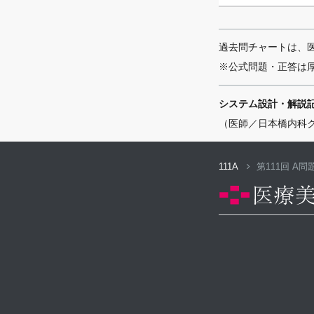
過去問チャートは、
※公式問題・正答は
システム設計・解説
（医師／日本橋内科
111A
第111回 A問題 