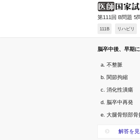
第111回 B問題 5問
111B
リハビリ
脳卒中後、早期に
a. 不整脈
b. 関節拘縮
c. 消化性潰瘍
d. 脳卒中再発
e. 大腿骨頸部骨
解答を見