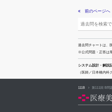
前のページへ
過去問チャートは、
※公式問題・正答は
システム設計・解説
（医師／日本橋内科
111B
第111回 B問題