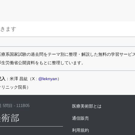
医療系国家試験の過去問をテーマ別に整理・解説した無料の学習サービ
厚生労働省公開資料をもとに整理しています。
記入
：米澤 昌紘（X :
@leknyan
）
クリニック院長）
 5問目 - 111B05
医療美術部とは
通信販売
利用規約