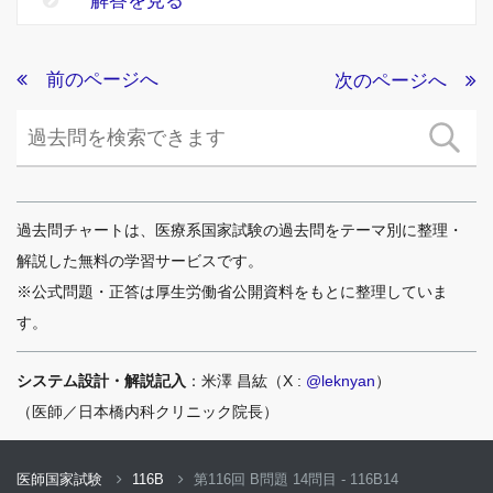
解答を見る
前のページへ
次のページへ
過去問チャートは、医療系国家試験の過去問をテーマ別に整理・
解説した無料の学習サービスです。
※公式問題・正答は厚生労働省公開資料をもとに整理していま
す。
システム設計・解説記入
：米澤 昌紘（X :
@leknyan
）
（医師／日本橋内科クリニック院長）
医師国家試験
116B
第116回 B問題 14問目 - 116B14