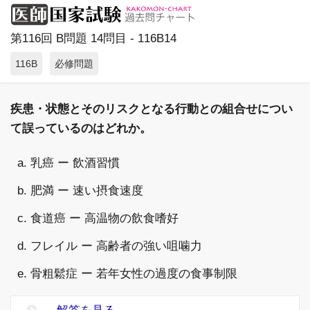
第116回 B問題 14問目 - 116B14
116B
必修問題
疾患・状態とそのリスクとなる行動との組合せについ
て誤っているのはどれか。
a. 乳癌 ー 飲酒習慣
b. 肥満 ー 速い摂食速度
c. 食道癌 ー 高温物の飲食嗜好
d. フレイル ー 高齢者の強い咀噛力
e. 骨粗鬆症 ー 若年女性の過度の食事制限