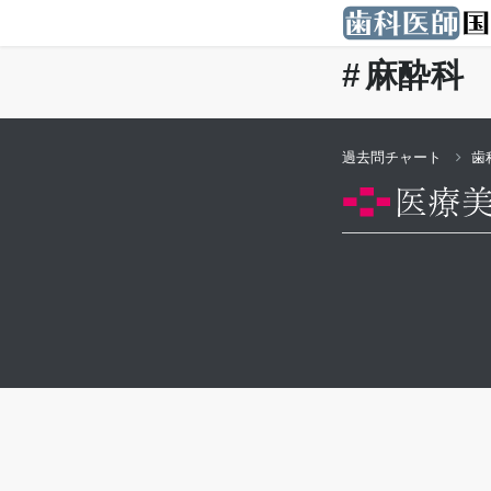
麻酔科
過去問チャート
歯