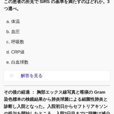
この患者の所見で SIRS の基準を満たすのはどれか。3
つ選べ。
a. 体温
b. 血圧
c. 呼吸数
d. CRP値
e. 白血球数
解答を見る
その後の経過 ： 胸部エックス線写真と喀痰の Gram
染色標本の検鏡結果から肺炎球菌による細菌性肺炎と
診断し入院となった。入院初日からセフトリアキソン
の投与を開始したところ、入院3日目までに咳嗽は減少