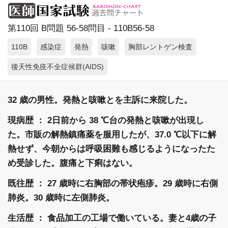
第110回 B問題 56-58問目 - 110B56-58
110B
感染症
発熱
咳嗽
胸部レントゲン検査
後天性免疫不全症候群(AIDS)
32 歳の男性。発熱と咳嗽とを主訴に来院した。
現病歴 ： 2日前から 38 ℃台の発熱と咳嗽が出現し
た。市販の解熱鎮痛薬を服用したが、37.0 ℃以下に解
熱せず、今朝からは呼吸困難も感じるようになったた
め受診した。腹痛と下痢はない。
既往歴 ： 27 歳時に右胸部の帯状疱疹。29 歳時に右側
肺炎。30 歳時に左側肺炎。
生活歴 ： 食品加工の工場で働いている。妻と4歳の子