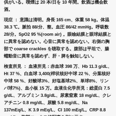
供がいる。喫煙は 20 本/日を 10 年間。飲酒は機会飲
酒。
現症 ： 意識は清明。身長 165 cm、体重 58 kg。体温
38.3 ℃。脈拍 88/分、整。血圧 86/42 mmHg。呼吸数
28/分。SpO2 95 %(room air) 。眼瞼結膜と眼球結膜と
に異常を認めない。心音に異常を認めない。右側の胸
部で coarse crackles を聴取する。腹部は平坦で、腸
蠕動音に異常を認めず、肝・脾を触知しない。
検査所見 ： 血液所見：赤血球 398 万、Hb 11.3 g/dL、
Ht 37 %、白血球 3,400(桿状核好中球 22 %、分葉核好
中球 58 %、好酸球3%、好塩基球2%、単球8%、リン
パ球7%)、血小板 15 万。血液生化学所見：総蛋白 7.5
g/dL、アルブミン 3.8g/dL、尿素窒素 18 mg/dL、クレ
アチニン 0.8 mg/dL、尿酸 5.8 mg/dL、Na
137mEq/L、K 3.9 mEq/L、Cl 100 mEq/L。CRP 8.8