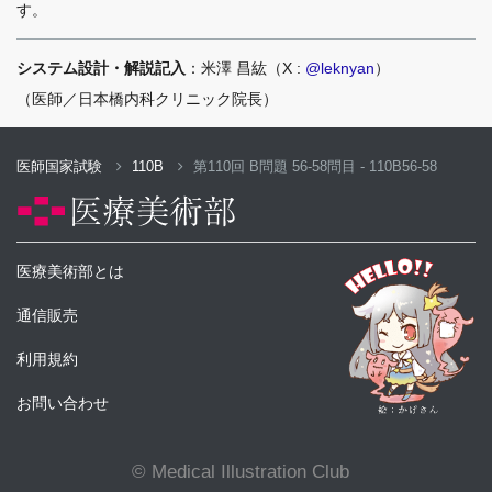
す。
システム設計・解説記入
：米澤 昌紘（X :
@leknyan
）
（医師／日本橋内科クリニック院長）
医師国家試験
110B
第110回 B問題 56-58問目 - 110B56-58
医療美術部とは
通信販売
利用規約
お問い合わせ
© Medical Illustration Club