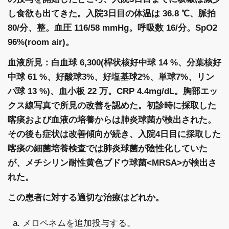
し食欲も出てきた。入院3日目の体温は 36.8 ℃、脈拍
80/分、整。血圧 116/58 mmHg。呼吸数 16/分。SpO2
96%(room air)。
血液所見：白血球 6,300(桿状核好中球 14 %、分葉核好
中球 61 %、好酸球3%、好塩基球2%、単球7%、リン
パ球 13 %)、血小板 22 万。CRP 4.4mg/dL。胸部エッ
クス線写真で所見の改善を認めた。初診時に採取した
喀痰および血液の培養からは肺炎球菌が検出された。
その後も症状は改善傾向が続き、入院4日目に採取した
喀痰の細菌培養検査では肺炎球菌が陰性化していた
が、メチシリン耐性黄色ブドウ球菌<MRSA>が検出さ
れた。
この患者に対する適切な治療はどれか。
a. メロペネムを追加投与する。