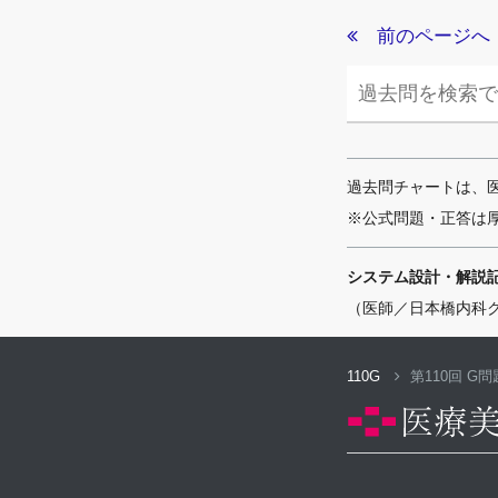
前のページへ
過去問チャートは、
※公式問題・正答は
システム設計・解説
（医師／日本橋内科
110G
第110回 G問題