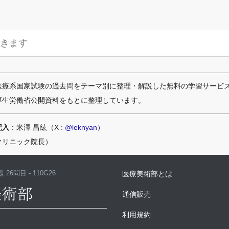
医療系国家試験の過去問をテーマ別に整理・解説した無料の学習サービ
厚生労働省公開資料をもとに整理しています。
記入
：米澤 昌紘（X :
@leknyan
）
クリニック院長）
 26問目 - 110G26
医療美術部とは
通信販売
利用規約