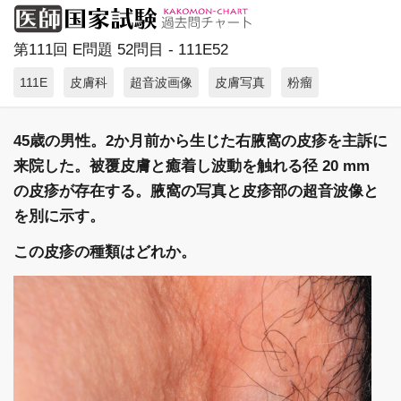
第111回 E問題 52問目 - 111E52
111E
皮膚科
超音波画像
皮膚写真
粉瘤
45歳の男性。2か月前から生じた右腋窩の皮疹を主訴に
来院した。被覆皮膚と癒着し波動を触れる径 20 mm
の皮疹が存在する。腋窩の写真と皮疹部の超音波像と
を別に示す。
この皮疹の種類はどれか。