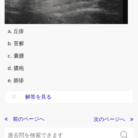
a. 丘疹
b. 苔癬
c. 囊腫
d. 膿疱
e. 膨疹
解答を見る
前のページへ
次のページへ