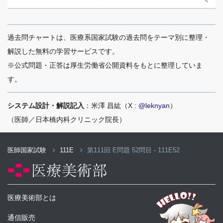
過去問チャートは、医療系国家試験の過去問をテーマ別に整理・
解説した無料の学習サービスです。
※公式問題・正答は厚生労働省公開資料をもとに整理していま
す。
システム設計・解説記入
：米澤 昌紘（X :
@leknyan
）
（医師／日本橋内科クリニック院長）
医師国家試験
111E
第111回 E問題 52問目 - 111E52
医療美術部とは
通信販売