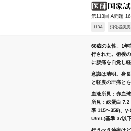
第113回 A問題 16問
113A
消化器疾患
68歳の女性。1
行された。術後の
に腹痛を自覚し軽
意識は清明。身長 
と軽度の圧痛とを
血液所見：赤血球 38
所見：総蛋白 7.2 g
準 115〜359)、γ-
U/mL(基準 37以
行うべき治療はど