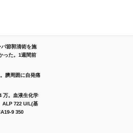
ンパ節郭清術を施
かった。1週間前
ない。臍周囲に自発痛
4 万。
血液生化学
ALP 722 U/L(基
19-9 350