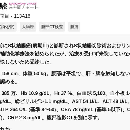
目 - 113A16
(消化管)
大腸癌
腹部CT検査
腹痛
年前にS状結腸癌(病期Ⅲ)と診断されS状結腸切除術およびリ
補助化学療法を勧められたが、治療を受けず来院していな
快しないため受診した。
158 cm、体重 50 kg。腹部は平坦で、肝・脾を触知し
認める。
5 万、Hb 10.9 g/dL、Ht 37 %、白血球 5,100、血小板 1
/dL、総ビリルビン1.1 mg/dL、AST 54 U/L、ALT 48 U/L、
GTP 264 U/L (基準 8〜50)、CEA 78 ng/mL (基準 5以下)、CA
下)。CRP 2.8 mg/dL。腹部造影CTを別に示す。
れか。