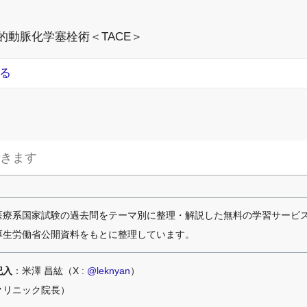
ル的動脈化学塞栓術＜TACE＞
る
医療系国家試験の過去問をテーマ別に整理・解説した無料の学習サービ
厚生労働省公開資料をもとに整理しています。
記入
：米澤 昌紘（X :
@leknyan
）
クリニック院長）