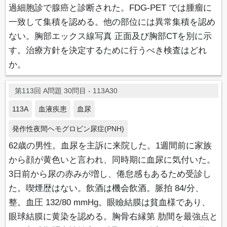
過細胞診で腺癌と診断された。FDG-PET では腫瘤に
一致して集積を認める。他の部位には異常集積を認め
ない。胸部エックス線写真 正面及び胸部CTを別に示
す。治療方針を決定するために行うべき検査はどれ
か。
第113回 A問題 30問目 - 113A30
113A
血液疾患
血尿
発作性夜間ヘモグロビン尿症(PNH)
62歳の男性。血尿を主訴に来院した。1週間前に家族
から顔が黄色いと言われ、同時期に血尿に気付いた。
3日前から尿の赤みが増し、倦怠感もあるため受診し
た。喫煙歴はない。飲酒は機会飲酒。脈拍 84/分、
整。血圧 132/80 mmHg。眼瞼結膜は貧血様であり、
眼球結膜に黄染を認める。胸骨右縁第 肋間を最強点と