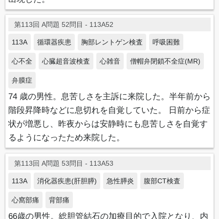
第113回 A問題 52問目 - 113A52
113A
循環器疾患
胸部レントゲン検査
呼吸困難
心不全
心臓超音波検査
心雑音
僧帽弁閉鎖不全症(MR)
弁膜症
74 歳の男性。息苦しさを主訴に来院した。半年前から
階段昇降時などに息切れを自覚していた。 日前から症
状が増悪し、昨夜からは安静時にも息苦しさを自覚す
るようになったため来院した。
第113回 A問題 53問目 - 113A53
113A
消化器疾患(肝胆膵)
急性膵炎
腹部CT検査
心窩部痛
背部痛
66歳の男性。総胆管結石の加療目的で入院となり、内