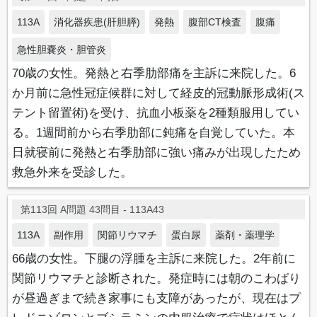
113A
消化器疾患(肝胆膵)
発熱
腹部CT検査
腹痛
急性胆嚢炎・胆管炎
70歳の女性。発熱と右季肋部痛を主訴に来院した。6
か月前に急性冠症候群に対して経皮的冠動脈形成術(ス
テント留置術)を受け、抗血小板薬を2種類服用してい
る。1週間前から右季肋部に鈍痛を自覚していた。本
日就寝前に発熱と右季肋部に強い痛みが出現したため
救急外来を受診した。
第113回 A問題 43問目 - 113A43
113A
副作用
関節リウマチ
蛋白尿
薬剤・薬理学
66歳の女性。下腿の浮腫を主訴に来院した。2年前に
関節リウマチと診断された。発症時には朝のこわばり
が昼過ぎまで続き家事にも支障があったが、現在はプ