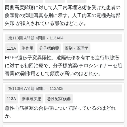
両側高度難聴に対して人工内耳埋込術を受けた患者の
側頭骨の病理写真を別に示す。人工内耳の電極先端部
矢印 が挿入されている部位はどこか。
第113回 A問題 4問目 - 113A04
113A
副作用
分子標的薬
薬剤・薬理学
EGFR遺伝子変異陽性、遠隔転移を有する進行肺腺癌
に対する初回治療で、分子標的薬(チロシンキナーゼ阻
害薬)の副作用として頻度が高いのはどれか。
第113回 A問題 5問目 - 113A05
113A
循環器疾患
急性冠症候群
急性心筋梗塞の合併症について誤っているのはどれ
か。