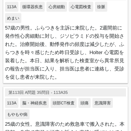
113A
循環器疾患
心房細動
心電図検査
徐脈
めまい
57歳の男性。ふらつきを主訴に来院した。2週間前に
発作性心房細動に対し、ジソピラミドの投与を開始さ
れた。治療開始後、動悸発作の頻度は減少したが、ふ
らつきを時々感じたため昨日受診し、Holter 心電図を
装着した。本日、結果を解析した検査室から異常所見
の報告が担当医に入り、担当医は患者に連絡し、受診
を促し患者が来院した。
第113回 A問題 35問目 - 113A35
113A
脳・神経疾患
頭部CT検査
頭痛
意識障害
もやもや病
25歳の女性。意識障害のため救急車で搬入された。本