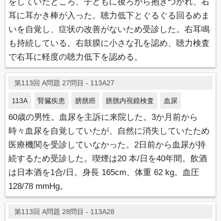
をしていたところ、子どもに後ろから抱きつかれ、右
耳に耳かき棒が入った。聴力低下とぐるぐる回るめま
いを自覚し、症状の改善がないため受診した。右耳鳴
も持続している。右鼓膜に小さな孔を認め、聴力検査
で右耳に軽度の聴力低下を認める。
第113回 A問題 27問目 - 113A27
113A
腎臓疾患
膀胱癌
膀胱内視鏡検査
血尿
60歳の男性。血尿を主訴に来院した。3か月前から
時々血尿を自覚していたが、自然に消失していたため
医療機関を受診していなかった。2日前から血尿が持
続するため受診した。喫煙は20 本/日を40年間。飲酒
は日本酒を1合/日。身長 165cm、体重 62 kg。血圧
128/78 mmHg。
第113回 A問題 28問目 - 113A28