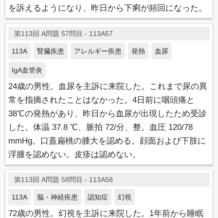
を訴えるようになり、昨日から下痢が頻回になった。
第113回 A問題 57問目 - 113A57
113A
腎臓疾患
アレルギー疾患
発熱
血尿
IgA血管炎
24歳の男性。血尿を主訴に来院した。これまで尿の異
常を指摘されたことはなかった。4日前に咽頭痛と
38℃の発熱があり、昨日から血尿が出現したため受診
した。体温 37.8 ℃、脈拍 72/分、整。血圧 120/78
mmHg。口蓋扁桃の腫大を認める。顔面および下肢に
浮腫を認めない。皮疹は認めない。
第113回 A問題 58問目 - 113A58
113A
脳・神経疾患
認知症
幻視
72歳の男性。幻視を主訴に来院した。1年前から睡眠