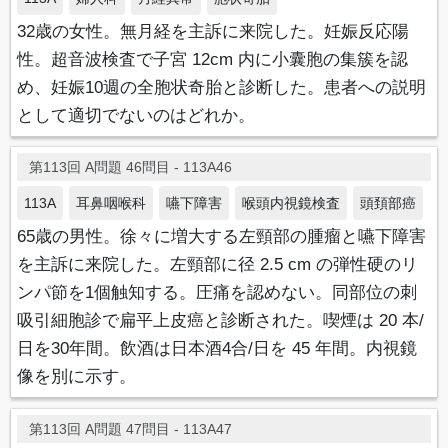
32歳の女性。無月経を主訴に来院した。妊娠反応陽
性。超音波検査で子宮 12cm 内に小囊胞の集簇を認
め、妊娠10週の全胞状奇胎と診断した。患者への説明
として適切でないのはどれか。
第113回 A問題 46問目 - 113A46
113A
耳鼻咽喉科
嚥下障害
喉頭内視鏡検査
頭頚部癌
65歳の男性。徐々に増大する左頸部の腫瘤と嚥下障害
を主訴に来院した。左頸部に径 2.5 cm の弾性硬のリ
ンパ節を1個触知する。圧痛を認めない。同部位の刺
吸引細胞診で扁平上皮癌と診断された。喫煙は 20 本/
日を30年間。飲酒は日本酒4合/日を 45 年間。内視鏡
像を別に示す。
第113回 A問題 47問目 - 113A47