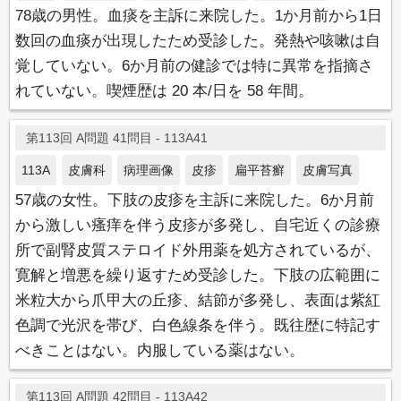
78歳の男性。血痰を主訴に来院した。1か月前から1日
数回の血痰が出現したため受診した。発熱や咳嗽は自
覚していない。6か月前の健診では特に異常を指摘さ
れていない。喫煙歴は 20 本/日を 58 年間。
第113回 A問題 41問目 - 113A41
113A
皮膚科
病理画像
皮疹
扁平苔癬
皮膚写真
57歳の女性。下肢の皮疹を主訴に来院した。6か月前
から激しい瘙痒を伴う皮疹が多発し、自宅近くの診療
所で副腎皮質ステロイド外用薬を処方されているが、
寛解と増悪を繰り返すため受診した。下肢の広範囲に
米粒大から爪甲大の丘疹、結節が多発し、表面は紫紅
色調で光沢を帯び、白色線条を伴う。既往歴に特記す
べきことはない。内服している薬はない。
第113回 A問題 42問目 - 113A42