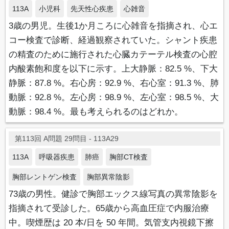
113A
小児科
先天性心疾患
心雑音
3歳の男児。生後1か月ころに心雑音を指摘され、心エ
コー検査で診断、経過観察されていた。シャント疾患
の精査のために施行された心臓カテーテル検査の心腔
内酸素飽和度を以下に示す。上大静脈：82.5 %、下大
静脈：87.8 %。右心房：92.9 %、右心室：91.3 %、肺
動脈：92.8 %。左心房：98.9 %、左心室：98.5 %、大
動脈：98.4 %。最も考えられるのはどれか。
第113回 A問題 29問目 - 113A29
113A
呼吸器疾患
肺癌
胸部CT検査
胸部レントゲン検査
胸部異常陰影
73歳の男性。健診で胸部エックス線写真の異常陰影を
指摘されて受診した。65歳から高血圧症で内服治療
中。喫煙歴は 20 本/日を 50 年間。気管支内視鏡下擦