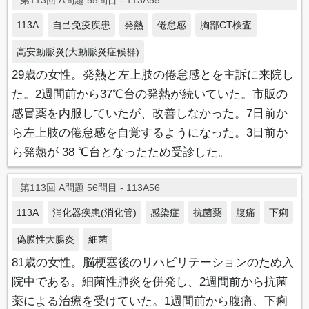
第113回 A問題 55問目 - 113A55
113A
自己免疫疾患
発熱
倦怠感
胸部CT検査
高安動脈炎(大動脈炎症候群)
29歳の女性。発熱と左上肢の倦怠感とを主訴に来院し
た。2週間前から37℃台の発熱が続いていた。市販の
感冒薬を内服していたが、改善しなかった。7日前か
ら左上肢の倦怠感を自覚するようになった。3日前か
ら発熱が 38 ℃台となったため受診した。
第113回 A問題 56問目 - 113A56
113A
消化器疾患(消化管)
感染症
抗菌薬
腹痛
下痢
偽膜性大腸炎
細菌
81歳の女性。脳梗塞後のリハビリテーションのため入
院中である。細菌性肺炎を併発し、2週間前から抗菌
薬による治療を受けていた。1週間前から腹痛、下痢