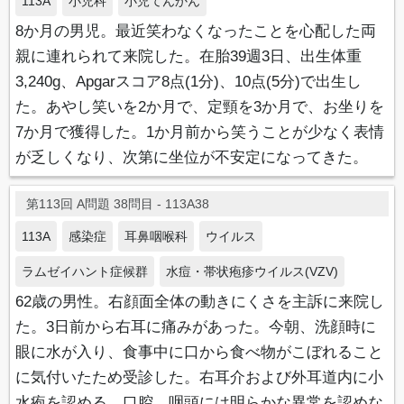
113A
小児科
小児てんかん
8か月の男児。最近笑わなくなったことを心配した両
親に連れられて来院した。在胎39週3日、出生体重
3,240g、Apgarスコア8点(1分)、10点(5分)で出生し
た。あやし笑いを2か月で、定頸を3か月で、お坐りを
7か月で獲得した。1か月前から笑うことが少なく表情
が乏しくなり、次第に坐位が不安定になってきた。
第113回 A問題 38問目 - 113A38
113A
感染症
耳鼻咽喉科
ウイルス
ラムゼイハント症候群
水痘・帯状疱疹ウイルス(VZV)
62歳の男性。右顔面全体の動きにくさを主訴に来院し
た。3日前から右耳に痛みがあった。今朝、洗顔時に
眼に水が入り、食事中に口から食べ物がこぼれること
に気付いたため受診した。右耳介および外耳道内に小
水疱を認める。口腔、咽頭には明らかな異常を認めな