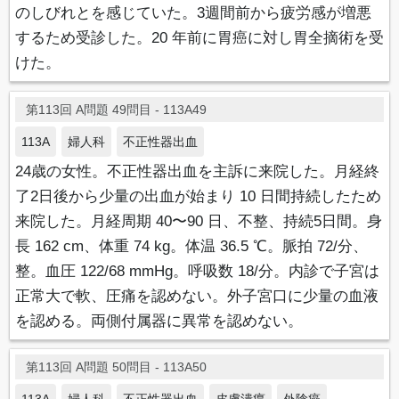
のしびれとを感じていた。3週間前から疲労感が増悪
するため受診した。20 年前に胃癌に対し胃全摘術を受
けた。
第113回 A問題 49問目 - 113A49
113A
婦人科
不正性器出血
24歳の女性。不正性器出血を主訴に来院した。月経終
了2日後から少量の出血が始まり 10 日間持続したため
来院した。月経周期 40〜90 日、不整、持続5日間。身
長 162 cm、体重 74 kg。体温 36.5 ℃。脈拍 72/分、
整。血圧 122/68 mmHg。呼吸数 18/分。内診で子宮は
正常大で軟、圧痛を認めない。外子宮口に少量の血液
を認める。両側付属器に異常を認めない。
第113回 A問題 50問目 - 113A50