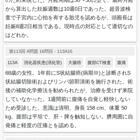
のため来院した。月経周期は30〜50日型で、最終月経
から算出した妊娠週数は10週0日であった。超音波検
査で子宮内に心拍を有する胎児を認めるが、頭殿長は
妊娠8週2日相当である。現時点の対応として適切なの
はどれか。
第113回 A問題 16問目 - 113A16
113A
消化器疾患(消化管)
大腸癌
腹部CT検査
腹痛
68歳の女性。1年前にS状結腸癌(病期Ⅲ)と診断されS
状結腸切除術およびリンパ節郭清術を施行された。術
後の補助化学療法を勧められたが、治療を受けず来院
していなかった。1週間前に腹痛を自覚し軽快しない
ため受診した。意識は清明。身長 158 cm、体重 50
kg。腹部は平坦で、肝・脾を触知しない。臍周囲に自
発痛と軽度の圧痛とを認める。