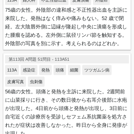
113A
婦人科
不正性器出血
皮膚潰瘍
外陰癌
75歳の女性。外陰部の違和感と不正性器出血を主訴に
来院した。発熱はなく痒みや痛みもない。52 歳で閉
経。左大陰唇外側に辺縁が隆起し中央に潰瘍を形成し
た腫瘤を認める。左外側に鼠径リンパ節を触知する。
外陰部の写真を別に示す。考えられるのはどれか。
第113回 A問題 51問目 - 113A51
113A
感染症
発熱
頭痛
細菌
ツツガムシ病
皮膚写真
虫刺傷
56歳の女性。頭痛と発熱を主訴に来院した。2週間前
に山菜採りに行き、その数日後から右耳介後部に水疱
が出現した。4日前から頭痛と発熱が出現し、3日前に
自宅近くの診療所を受診しセフェム系抗菌薬を処方さ
れたが症状は改善しなかった。昨日から全身に発疹が
出現した。