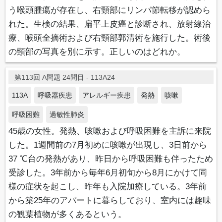
う喉頭腫瘍が存在し、右頸部にリンパ節転移が認めら
れた。生検の結果、扁平上皮癌と診断され、放射線治
療、喉頭全摘術および右頸部郭清術を施行した。術後
の頸部の写真を別に示す。正しいのはどれか。
第113回 A問題 24問目 - 113A24
113A
呼吸器疾患
アレルギー疾患
発熱
咳嗽
呼吸困難
過敏性肺炎
45歳の女性。発熱、咳嗽および呼吸困難を主訴に来院
した。1週間前の7月初めに咳嗽が出現し、3日前から
37 ℃台の発熱があり、昨日から呼吸困難も伴ったため
受診した。3年前から毎年6月初旬から8月にかけて同
様の症状を起こし、昨年も入院加療している。3年前
から築25年のアパートに暮らしており、室内には趣味
の観葉植物が多くあるという。