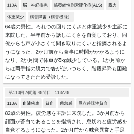
113A
脳・神経疾患
筋萎縮性側索硬化症(ALS)
脱力
体重減少
構音障害（構音機能）
64歳の男性。ろれつの回りにくさと体重減少を主訴に
来院した。半年前から話しにくさを自覚しており、同
僚からも声が小さくて聞き取りにくいと指摘されるよ
うになった。2か月前から食事に時間がかかるように
なり、2か月間で体重が5kg減少している。1か月前か
らは両手指の脱力で箸が使いづらく、階段昇降も困難
になってきたため受診した。
第113回 A問題 48問目 - 113A48
113A
血液疾患
貧血
倦怠感
巨赤芽球性貧血
82歳の男性。疲労感を主訴に来院した。3か月前から
顔面が蒼白であることを指摘され、息切れと疲労感を
自覚するようになった。2か月前から味覚異常と手足