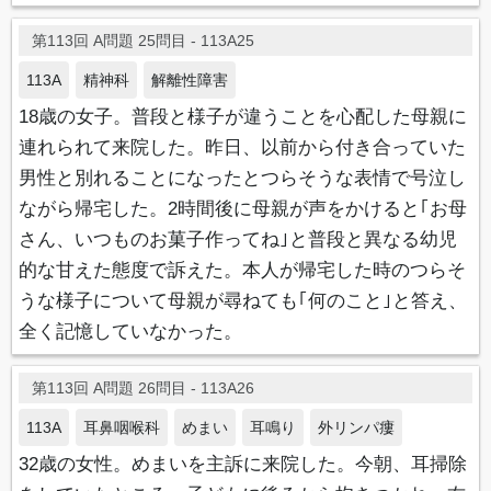
第113回 A問題 25問目 - 113A25
113A
精神科
解離性障害
18歳の女子。普段と様子が違うことを心配した母親に
連れられて来院した。昨日、以前から付き合っていた
男性と別れることになったとつらそうな表情で号泣し
ながら帰宅した。2時間後に母親が声をかけると｢お母
さん、いつものお菓子作ってね｣と普段と異なる幼児
的な甘えた態度で訴えた。本人が帰宅した時のつらそ
うな様子について母親が尋ねても｢何のこと｣と答え、
全く記憶していなかった。
第113回 A問題 26問目 - 113A26
113A
耳鼻咽喉科
めまい
耳鳴り
外リンパ瘻
32歳の女性。めまいを主訴に来院した。今朝、耳掃除