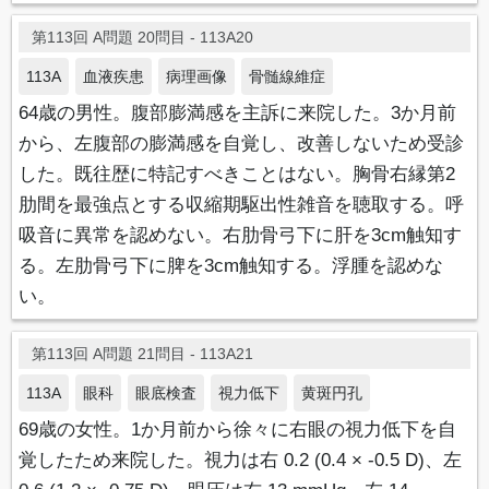
第113回 A問題 20問目 - 113A20
113A
血液疾患
病理画像
骨髄線維症
64歳の男性。腹部膨満感を主訴に来院した。3か月前
から、左腹部の膨満感を自覚し、改善しないため受診
した。既往歴に特記すべきことはない。胸骨右縁第2
肋間を最強点とする収縮期駆出性雑音を聴取する。呼
吸音に異常を認めない。右肋骨弓下に肝を3cm触知す
る。左肋骨弓下に脾を3cm触知する。浮腫を認めな
い。
第113回 A問題 21問目 - 113A21
113A
眼科
眼底検査
視力低下
黄斑円孔
69歳の女性。1か月前から徐々に右眼の視力低下を自
覚したため来院した。視力は右 0.2 (0.4 × -0.5 D)、左