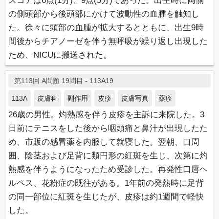
スコアは6点(1分)、9点(5分)であった。出生時に両側
の側頭部から後頭部にかけて波動性の血腫を触知し
た。徐々に頭部の血腫が拡大するとともに、出生9時
間後からチアノーゼを伴う無呼吸が繰り返し出現した
ため、NICUに搬送された。
第113回 A問題 19問目 - 113A19
113A
皮膚科
副作用
皮疹
皮膚写真
薬疹
26歳の男性。灼熱感を伴う皮疹を主訴に来院した。3
日前にテニスをした後から咽頭痛と鼻汁が出現したた
め、市販の感冒薬を内服して就寝した。翌朝、口周
囲、陰茎および足背に類円形の紅斑を生じ、次第に灼
熱感を伴うようになったため受診した。再発性口唇ヘ
ルペス、花粉症の既往がある。1年前の発熱時に足背
の同一部位に紅斑を生じたが、皮疹は約1週間で軽快
した。