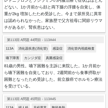
レドニゾロンとブシラミンの内服治療で症状はほとん
どない。1か月前から顔と両下腿の浮腫を自覚し、体
重が2kg 増加したため受診した。今まで尿所見に異常
は認められなかった。家族歴で父方祖母に関節リウマ
チがあるが、腎疾患はない。
第113回 A問題 44問目 - 113A44
113A
消化器疾患(消化管)
感染症
消化管内視鏡検査
嚥下障害
カンジダ症
真菌感染症
81歳の男性。嚥下困難を主訴に来院した。1か月前か
ら嚥下困難を自覚しており、2週間前から食事摂取が
困難となったため受診した。前立腺癌でホルモン療法
を受けている。
第113回 A問題 45問目 - 113A45
113A
婦人科
月経異常
胞状奇胎