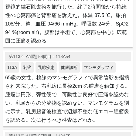
視鏡的結石除去術を施行した。終了2時間後から持続
性の心窩部痛と背部痛を訴えた。体温 37.5 ℃。脈拍
108/分、整。血圧 94/66 mmHg。呼吸数 24/分。SpO2
94 %(room air)。腹部は平坦で、心窩部を中心に広範
囲に圧痛を認める。
第113回 A問題 54問目 - 113A54
113A
乳癌
乳腺疾患
健康診断
マンモグラフィ
65歳の女性。検診のマンモグラフィで異常陰影を指摘
され来院した。右乳房に長径2cm の腫瘤を触知する。
腫瘤は円形、弾性硬で、可動性は良好で圧痛を認めな
い。乳頭からの分泌物を認めない。マンモグラムを別
に示す。乳房超音波検査で辺縁不整な低エコー腫瘤像
を認める。次に行うべき検査はどれか。