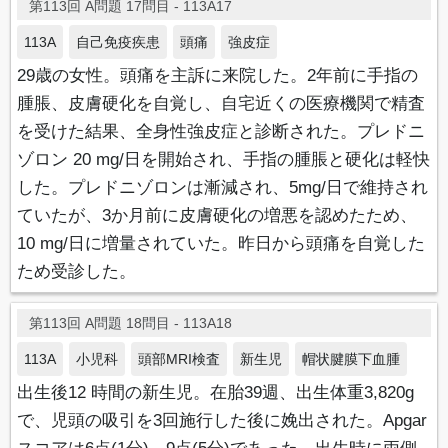
第113回 A問題 17問目 - 113A17
113A
自己免疫疾患
頭痛
強皮症
29歳の女性。頭痛を主訴に来院した。2年前に手指の
腫脹、皮膚硬化を自覚し、自宅近くの医療機関で精査
を受けた結果、全身性強皮症と診断された。プレドニ
ゾロン 20 mg/日を開始され、手指の腫脹と硬化は軽快
した。プレドニゾロンは漸減され、5mg/日で維持され
ていたが、3か月前に皮膚硬化の増悪を認めたため、
10 mg/日に増量されていた。昨日から頭痛を自覚した
ため受診した。
第113回 A問題 18問目 - 113A18
113A
小児科
頭部MRI検査
新生児
帽状腱膜下血腫
出生後12 時間の新生児。在胎39週、出生体重3,820g
で、児頭の吸引を3回施行した後に娩出された。Apgar