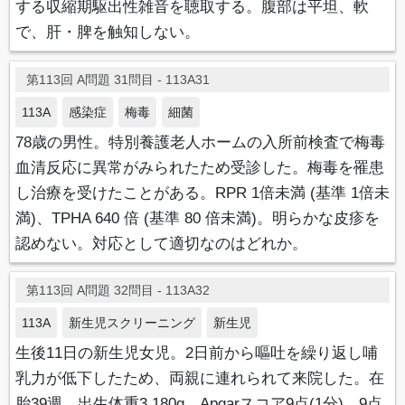
する収縮期駆出性雑音を聴取する。腹部は平坦、軟
で、肝・脾を触知しない。
第113回 A問題 31問目 - 113A31
113A
感染症
梅毒
細菌
78歳の男性。特別養護老人ホームの入所前検査で梅毒
血清反応に異常がみられたため受診した。梅毒を罹患
し治療を受けたことがある。RPR 1倍未満 (基準 1倍未
満)、TPHA 640 倍 (基準 80 倍未満)。明らかな皮疹を
認めない。対応として適切なのはどれか。
第113回 A問題 32問目 - 113A32
113A
新生児スクリーニング
新生児
生後11日の新生児女児。2日前から嘔吐を繰り返し哺
乳力が低下したため、両親に連れられて来院した。在
胎39週、出生体重3,180g、Apgarスコア9点(1分)、9点