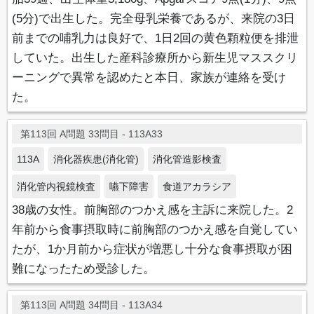
(5分)で出生した。完全母乳栄養であるが、来院の3日
前までの哺乳力は良好で、1日2回の黄色顆粒便を排泄
していた。出生した産科診療所から新生児マススクリ
ーニングで異常を認めたと本日、家族が連絡を受け
た。
第113回 A問題 33問目 - 113A33
113A
消化器疾患(消化管)
消化管造影検査
消化管内視鏡検査
嚥下障害
食道アカラシア
38歳の女性。前胸部のつかえ感を主訴に来院した。2
年前から食事摂取時に前胸部のつかえ感を自覚してい
たが、1か月前から症状が増悪し十分な食事摂取が困
難になったため受診した。
第113回 A問題 34問目 - 113A34