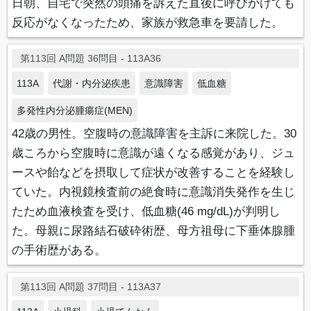
日朝、自宅で突然の頭痛を訴えた直後に呼びかけても
反応がなくなったため、家族が救急車を要請した。
第113回 A問題 36問目 - 113A36
113A
代謝・内分泌疾患
意識障害
低血糖
多発性内分泌腫瘍症(MEN)
42歳の男性。空腹時の意識障害を主訴に来院した。30
歳ころから空腹時に意識が遠くなる感覚があり、ジュ
ースや飴などを摂取して症状が改善することを経験し
ていた。内視鏡検査前の絶食時に意識消失発作を生じ
たため血液検査を受け、低血糖(46 mg/dL)が判明し
た。母親に尿路結石破砕術歴、母方祖母に下垂体腺腫
の手術歴がある。
第113回 A問題 37問目 - 113A37