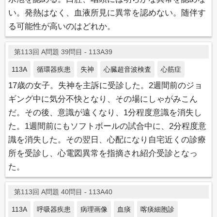
い。発熱はなく、血液所見に異常を認めない。随伴す
る可能性が高いのはどれか。
第113回 A問題 39問目 - 113A39
113A
循環器疾患
失神
心臓超音波検査
心筋症
17歳の女子。失神を主訴に受診した。2週間前のジョ
ギング中に気分不快となり、その場にしゃがみこん
だ。その後、意識が遠くなり、1分程度意識を消失し
た。1週間前にもソフトボールの試合中に、2分程度意
識を消失した。その翌日、心配になり自宅近くの診療
所を受診し、心電図異常を指摘され紹介受診となっ
た。
第113回 A問題 40問目 - 113A40
113A
呼吸器疾患
病理画像
血痰
喀痰細胞診