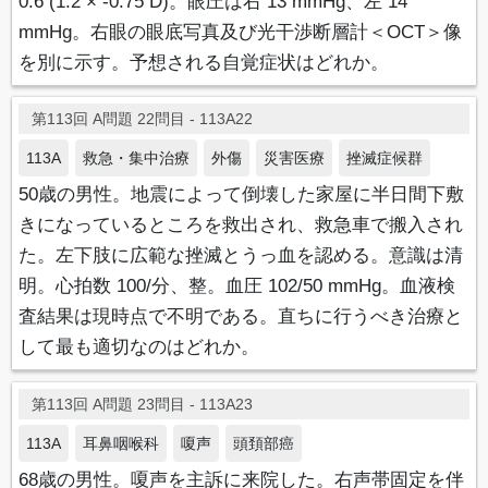
0.6 (1.2 × -0.75 D)。眼圧は右 13 mmHg、左 14
mmHg。右眼の眼底写真及び光干渉断層計＜OCT＞像
を別に示す。予想される自覚症状はどれか。
第113回 A問題 22問目 - 113A22
113A
救急・集中治療
外傷
災害医療
挫滅症候群
50歳の男性。地震によって倒壊した家屋に半日間下敷
きになっているところを救出され、救急車で搬入され
た。左下肢に広範な挫滅とうっ血を認める。意識は清
明。心拍数 100/分、整。血圧 102/50 mmHg。血液検
査結果は現時点で不明である。直ちに行うべき治療と
して最も適切なのはどれか。
第113回 A問題 23問目 - 113A23
113A
耳鼻咽喉科
嗄声
頭頚部癌
68歳の男性。嗄声を主訴に来院した。右声帯固定を伴