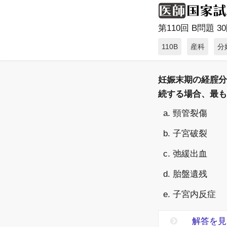
第110回 B問題 30問
110B
産科
分
妊娠末期の経腟分
続する場合、最も
a. 頸管裂傷
b. 子宮破裂
c. 弛緩出血
d. 胎盤遺残
e. 子宮内反症
解答を見