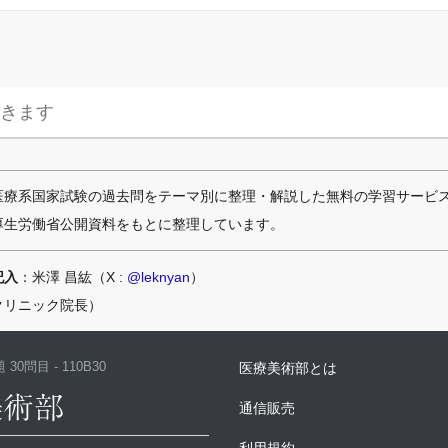
医療系国家試験の過去問をテーマ別に整理・解説した無料の学習サービ
厚生労働省公開資料をもとに整理しています。
記入
：米澤 昌紘（X :
@leknyan
）
クリニック院長）
 30問目 - 110B30
医療美術部とは
通信販売