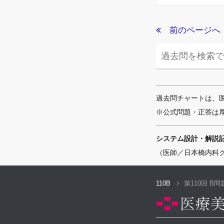
前のページへ
過去問チャートは、
※公式問題・正答は
システム設計・解説
（医師／日本橋内科
110B
第110回 B問題