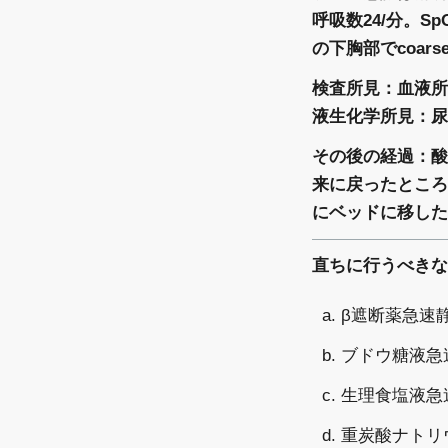
呼吸数24/分。S
の下胸部でcoars
検査所見：血液所見：
液生化学所見：尿素窒
その後の経過：酸
来に戻ったところ
にベッドに移した。
直ちに行うべきな
a. β遮断薬急速
b. ブドウ糖液
c. 生理食塩液
d. 重炭酸ナト