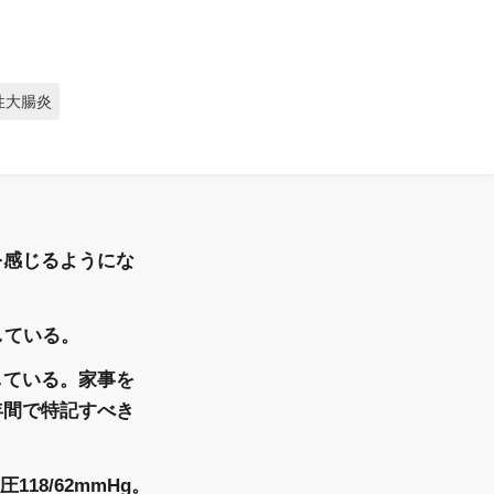
性大腸炎
を感じるようにな
している。
している。家事を
年間で特記すべき
118/62mmHg。