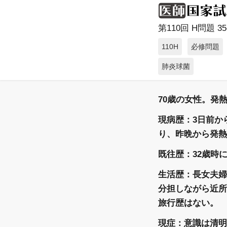
第110回 H問題 35-
110H
必修問題
肺炎球菌
70歳の女性。発
現病歴：3日前か
り、昨晩から発熱
既往歴：32歳時
生活歴：長女夫婦
分担しながら近所
旅行歴はない。
現症：意識は清明。身