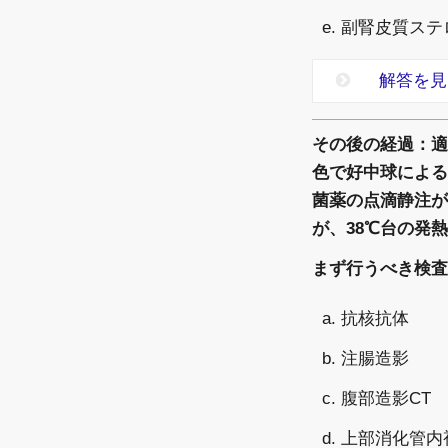
e. 副腎皮質ス
解答を見
その後の経過：適
色で好中球による
菌薬の点滴静注が
が、38℃台の発
まず行うべき検査
a. 抗核抗体
b. 注腸造影
c. 腹部造影CT
d. 上部消化管