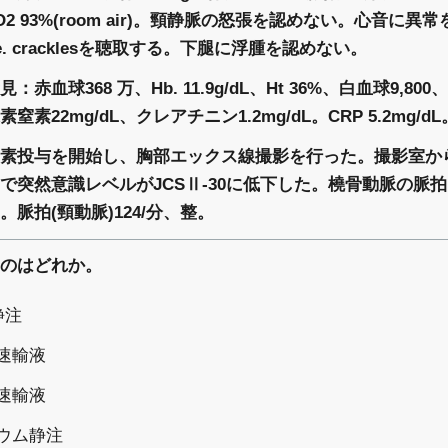
pO2 93%(room air)。頸静脈の怒張を認めない。心音に
e. cracklesを聴取する。下腿に浮腫を認めない。
赤血球368 万、Hb. 11.9g/dL、Ht 36%、白血球9,80
素22mg/dL、クレアチニン1.2mg/dL。CRP 5.2mg/dL
素投与を開始し、胸部エックス線撮影を行った。撮影室か
で突然意識レベルがJCSⅡ-30に低下した。橈骨動脈の脈
脈拍(頸動脈)124/分、整。
のはどれか。
静注
急速輸液
急速輸液
リウム静注