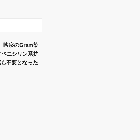
喀痰のGram染
てペニシリン系抗
素も不要となった