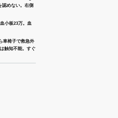
異常を認めない。右側
0、血小板23万。血
。
ら車椅子で救急外
拍は触知不能。すぐ