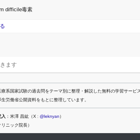
m difficile毒素
る
医療系国家試験の過去問をテーマ別に整理・解説した無料の学習サービ
厚生労働省公開資料をもとに整理しています。
記入
：米澤 昌紘（X :
@leknyan
）
クリニック院長）