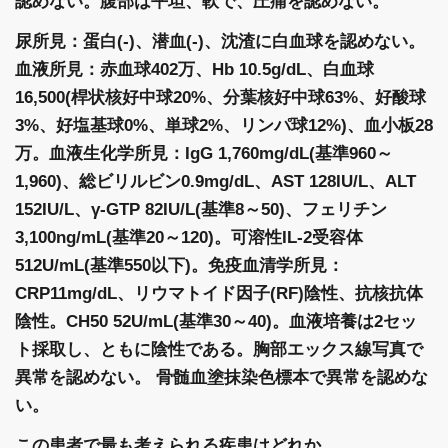
認めない。腹部は平坦、軟で、圧痛を認めない。
尿所見：蛋白(-)、潜血(-)、沈渣に白血球を認めない。
血液所見：赤血球402万、Hb 10.5g/dL、白血球
16,500(桿状核好中球20%、分葉核好中球63%、好酸球
3%、好塩基球0%、単球2%、リンパ球12%)、血小板28
万。血液生化学所見：IgG 1,760mg/dL(基準960～
1,960)、総ビリルビン0.9mg/dL、AST 128IU/L、ALT
152IU/L、γ-GTP 82IU/L(基準8～50)、フェリチン
3,100ng/mL(基準20～120)。可溶性IL-2受容体
512U/mL(基準550以下)。免疫血清学所見：
CRP11mg/dL、リウマトイド因子(RF)陰性、抗核抗体
陰性。CH50 52U/mL(基準30～40)。血液培養は2セッ
ト採取し、ともに陰性である。胸部エックス線写真で
異常を認めない。 骨髄血塗抹染色標本で異常を認めな
い。
この患者で最も考えられる疾患はどれか。