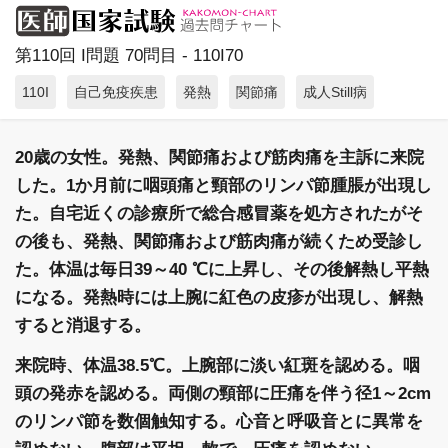
第110回 I問題 70問目 - 110I70
110I
自己免疫疾患
発熱
関節痛
成人Still病
20歳の女性。発熱、関節痛および筋肉痛を主訴に来院
した。1か月前に咽頭痛と頸部のリンパ節腫脹が出現し
た。自宅近くの診療所で総合感冒薬を処方されたがそ
の後も、発熱、関節痛および筋肉痛が続くため受診し
た。体温は毎日39～40 ℃に上昇し、その後解熱し平熱
になる。発熱時には上腕に紅色の皮疹が出現し、解熱
すると消退する。
来院時、体温38.5℃。上腕部に淡い紅斑を認める。咽
頭の発赤を認める。両側の頸部に圧痛を伴う径1～2cm
のリンパ節を数個触知する。心音と呼吸音とに異常を