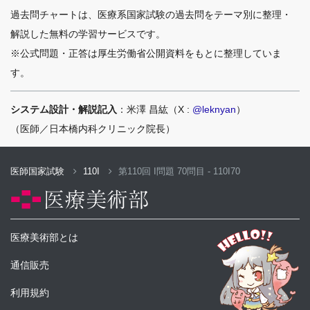
過去問チャートは、医療系国家試験の過去問をテーマ別に整理・
解説した無料の学習サービスです。
※公式問題・正答は厚生労働省公開資料をもとに整理していま
す。
システム設計・解説記入
：米澤 昌紘（X :
@leknyan
）
（医師／日本橋内科クリニック院長）
医師国家試験
110I
第110回 I問題 70問目 - 110I70
医療美術部とは
通信販売
利用規約