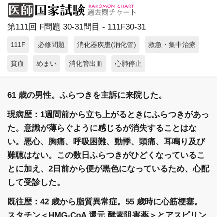
第111回 F問題 30-31問目 - 111F30-31
111F
必修問題
消化器疾患(消化管)
救急・集中治療
貧血
めまい
消化管出血
心肺停止
61 歳の男性。ふらつきを主訴に来院した。
現病歴：1週間前から立ち上がるときにふらつきがあっ
た。意識が薄らぐように感じるが消失することはな
い。悪心、胸痛、呼吸困難、動悸、頭痛、耳鳴り及び
難聴はない。この数日ふらつきがひどくなっているこ
とに加え、2日前から便が黒色になっているため、心配
して受診した。
既往歴：42 歳から脂質異常症。55 歳時に心筋梗塞。
スタチン＜HMG-CoA 還元 酵素阻害薬＞とアスピリン