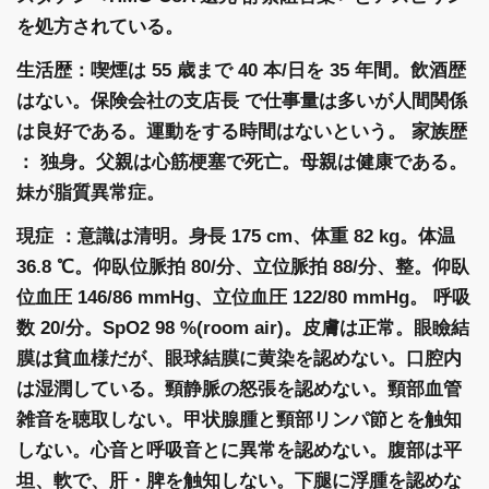
を処方されている。
生活歴：喫煙は 55 歳まで 40 本/日を 35 年間。飲酒歴
はない。保険会社の支店長 で仕事量は多いが人間関係
は良好である。運動をする時間はないという。 家族歴
： 独身。父親は心筋梗塞で死亡。母親は健康である。
妹が脂質異常症。
現症 ：意識は清明。身長 175 cm、体重 82 kg。体温
36.8 ℃。仰臥位脈拍 80/分、立位脈拍 88/分、整。仰臥
位血圧 146/86 mmHg、立位血圧 122/80 mmHg。 呼吸
数 20/分。SpO2 98 %(room air)。皮膚は正常。眼瞼結
膜は貧血様だが、眼球結膜に黄染を認めない。口腔内
は湿潤している。頸静脈の怒張を認めない。頸部血管
雑音を聴取しない。甲状腺腫と頸部リンパ節とを触知
しない。心音と呼吸音とに異常を認めない。腹部は平
坦、軟で、肝・脾を触知しない。下腿に浮腫を認めな