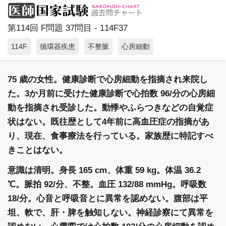
第114回 F問題 37問目 - 114F37
114F
循環器疾患
不整脈
心房細動
75 歳の女性。健康診断で心房細動を指摘され来院し
た。3か月前に受けた健康診断で心拍数 96/分の心房細
動を指摘され受診した。動悸やふらつきなどの自覚症
状はない。既往歴として4年前に高血圧症の指摘があ
り、現在、食事療法を行っている。家族歴に特記すべ
きことはない。
意識は清明。身長 165 cm、体重 59 kg。体温 36.2
℃。脈拍 92/分、不整。血圧 132/88 mmHg。呼吸数
18/分。心音と呼吸音とに異常を認めない。腹部は平
坦、軟で、肝・脾を触知しない。神経診察にて異常を