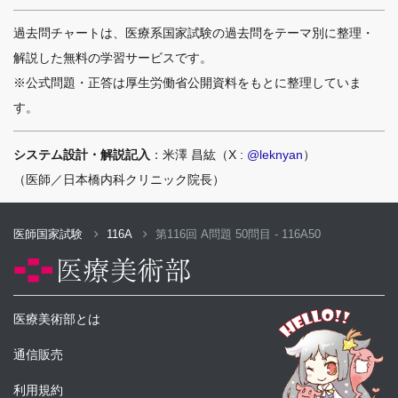
過去問チャートは、医療系国家試験の過去問をテーマ別に整理・
解説した無料の学習サービスです。
※公式問題・正答は厚生労働省公開資料をもとに整理していま
す。
システム設計・解説記入
：米澤 昌紘（X :
@leknyan
）
（医師／日本橋内科クリニック院長）
医師国家試験
116A
第116回 A問題 50問目 - 116A50
医療美術部とは
通信販売
利用規約