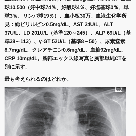
球10,500（好中球74％、好酸球4％、好塩基球0％、単
球3％、リンパ球19％）、血小板30万。血液生化学所
見：総ビリルビン0.5mg/dL、AST 24U/L、ALT
37U/L、LD 201U/L（基準120～245）、ALP 69U/L（基
準38～113）、γ-GT 52U/L（基準8～50）、尿素窒素
8.7mg/dL、クレアチニン0.6mg/dL、血糖92mg/dL。
CRP 10mg/dL。胸部エックス線写真と胸部単純CTを
別に示す。
最も考えられるのはどれか。