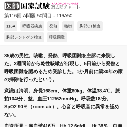
第116回 A問題 50問目 - 116A50
116A
呼吸器疾患
発熱
咳嗽
胸部CT検査
胸部レントゲン検査
呼吸困難
35歳の男性。咳嗽、発熱、呼吸困難を主訴に来院し
た。3週間前から乾性咳嗽が出現し、5日前から発熱と
呼吸困難を認めるため受診した。1か月前に築30年の家
の掃除を行ったという。
意識は清明。身長168cm、体重80kg。体温38.4℃。脈
拍104/分、整。血圧112/62mmHg。呼吸数18/分。
SpO2 90％（room air）。心音と呼吸音に異常を認め
ない。
血液所見：赤血球416万、Hb 12.6g/dL、Ht 38％、白血