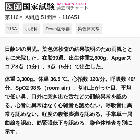
第116回 A問題 51問目 - 116A51
116A
小児科
Down症候群
染色体異常
日齢14の男児。染色体検査の結果説明のため両親とと
もに来院した。在胎39週、出生体重2,800g、Apgarス
コア8点（1分）、9点（5分）で出生した。
体重 3,300g。体温 36.5 ℃。心拍数 120/分。呼吸数 40/
分。SpO2 98％（room air）。切れ上がった目、平坦
で低い鼻、口外に突き出た舌などの顔貌異常を認め
る。心音に異常はなく心雑音も認めない。呼吸音に異
常を認めない。軽度の腹部膨満を認める。手掌単一屈
曲線を認め、筋緊張低下を認める。染色体検査を別に
示す。