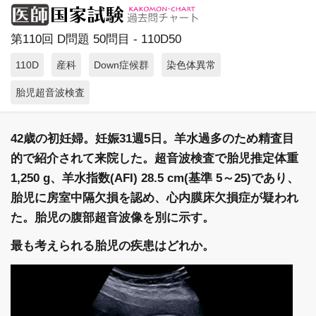
第110回 D問題 50問目 - 110D50
110D
産科
Down症候群
染色体異常
胎児超音波検査
42歳の初妊婦。妊娠31週5日。羊水過多のため精査目
的で紹介されて来院した。超音波検査で胎児推定体重
1,250 g、羊水指数(AFI) 28.5 cm(基準 5～25)であり、
胎児に房室中隔欠損を認め、心内膜床欠損症が疑われ
た。胎児の腹部超音波像を別に示す。
最も考えられる胎児の疾患はどれか。