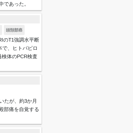
中であった。
頭頚部癌
IのT1強調水平断
本で、ヒトパピロ
検体のPCR検査
いたが、約3か月
殿部痛を自覚する