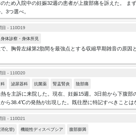
のため入院中の妊娠32週の患者が上腹部痛を訴えた。 ま
。3つ選べ。
目 - 110D19
身体診察・身体所見
性で、胸骨左縁第2肋間を最強点とする収縮早期雑音の原因
目 - 110D20
産科
泌尿器科
抗菌薬
腎盂腎炎
陰部痛
発熱を主訴に来院した。現在、妊娠15週。3日前から下腹部
から38.4℃の発熱が出現した。既往歴に特記すべきことは
目 - 110D21
消化管)
機能性ディスペプシア
腹部膨満