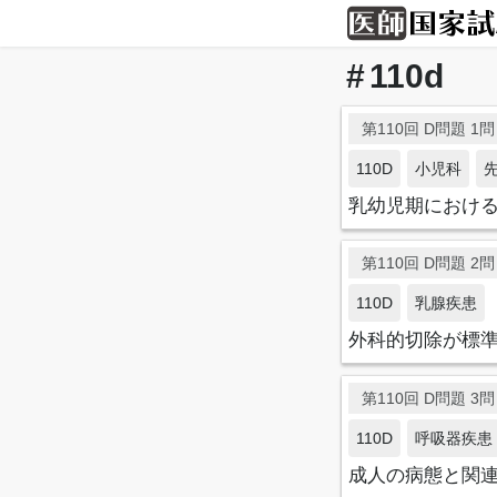
110d
第110回 D問題 1問目
110D
小児科
乳幼児期におけ
第110回 D問題 2問目
110D
乳腺疾患
外科的切除が標
第110回 D問題 3問目
110D
呼吸器疾患
成人の病態と関