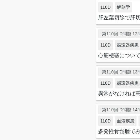
110D
解剖学
肝左葉切除で肝
第110回 D問題 12問
110D
循環器疾患
心筋梗塞につい
第110回 D問題 13問
110D
循環器疾患
異常がなければ
第110回 D問題 14問
110D
血液疾患
多発性骨髄腫でみ