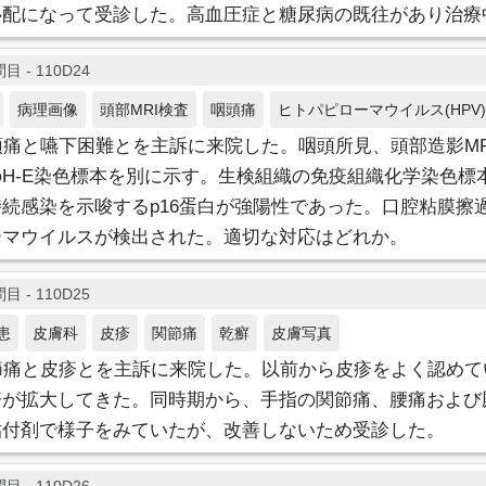
心配になって受診した。高血圧症と糖尿病の既往があり治療
目 - 110D24
病理画像
頭部MRI検査
咽頭痛
ヒトパピローマウイルス(HPV)
頭痛と嚥下困難とを主訴に来院した。咽頭所見、頭部造影MR
H-E染色標本を別に示す。生検組織の免疫組織化学染色標
続感染を示唆するp16蛋白が強陽性であった。口腔粘膜擦過
ーマウイルスが検出された。適切な対応はどれか。
目 - 110D25
患
皮膚科
皮疹
関節痛
乾癬
皮膚写真
節痛と皮疹とを主訴に来院した。以前から皮疹をよく認めて
疹が拡大してきた。同時期から、手指の関節痛、腰痛および
貼付剤で様子をみていたが、改善しないため受診した。