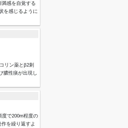
膨満感を自覚する
状を感じるように
コリン薬とβ2刺
よび膿性痰が出現し
度で200m程度の
発作を繰り返すよ