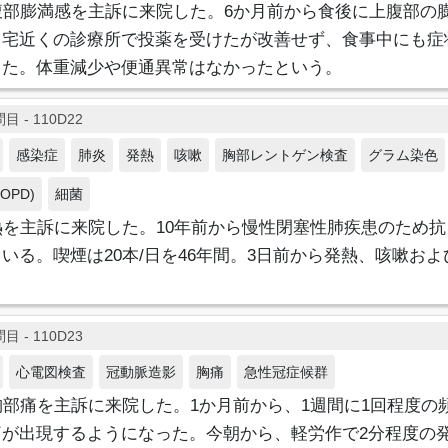
腹部膨満感を主訴に来院した。6か月前から食後に上腹部の
自宅近くの診療所で投薬を受けたが改善せず、食事中にも症
した。体重減少や便通異常はなかったという。
目 - 110D22
感染症
肺炎
発熱
咳嗽
胸部レントゲン検査
グラム染色
OPD)
細菌
熱を主訴に来院した。10年前から慢性閉塞性肺疾患のため抗
いる。喫煙は20本/日を46年間。3日前から発熱、咳嗽お
。
目 - 110D23
心電図検査
冠動脈造影
胸痛
急性冠症候群
胸部痛を主訴に来院した。1か月前から、1週間に1回程度の頻
痛が出現するようになった。今朝から、軽労作で2分程度の