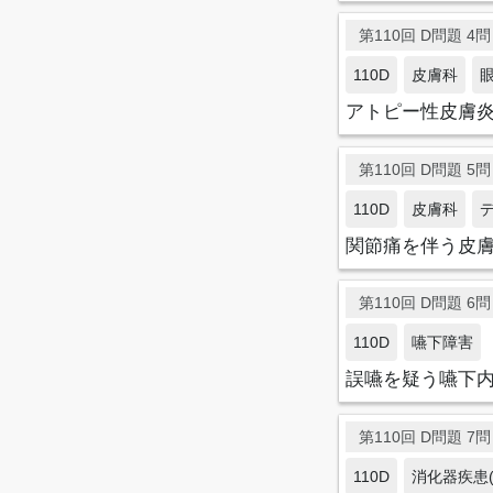
第110回 D問題 4問目
110D
皮膚科
アトピー性皮膚
第110回 D問題 5問目
110D
皮膚科
関節痛を伴う皮
第110回 D問題 6問目
110D
嚥下障害
誤嚥を疑う嚥下
第110回 D問題 7問目
110D
消化器疾患(