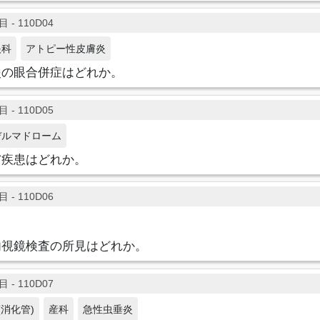
 - 110D04
眼科
アトピー性皮膚炎
炎の眼合併症はどれか。
 - 110D05
デルマドローム
膚疾患はどれか。
 - 110D06
内視鏡検査の所見はどれか。
 - 110D07
消化管)
産科
急性虫垂炎