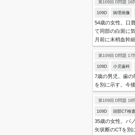
第109回 D問題 16問
109D
病理画像
54歳の女性。口
て同部の白斑に
月前に末梢血幹
第109回 D問題 17問
109D
小児歯科
7歳の男児。歯
を別に示す。今
第109回 D問題 18問
109D
頭部CT検
35歳の女性。パ
矢状断のCTを別