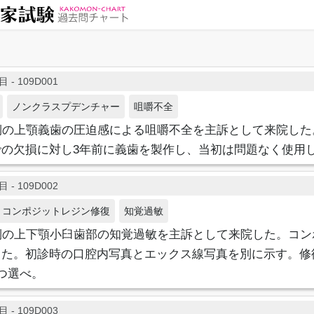
 - 109D001
ノンクラスプデンチャー
咀嚼不全
側の上顎義歯の圧迫感による咀嚼不全を主訴として来院した
での欠損に対し3年前に義歯を製作し、当初は問題なく使用
 - 109D002
コンポジットレジン修復
知覚過敏
側の上下顎小臼歯部の知覚過敏を主訴として来院した。コン
した。初診時の口腔内写真とエックス線写真を別に示す。修
つ選べ。
 - 109D003