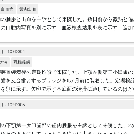
白血病
歯肉出血
肉の腫脹と出血を主訴として来院した。数日前から微熱と倦
時の口腔内写真を別に示す。血液検査結果を表に示す。追加
べ。
 - 109D004
グ法
冠橋義歯
綴装置装着後の定期検診で来院した。上顎左側第二小臼歯の
臼歯を支台歯とするブリッジを6か月前に装着した。定期検
真を別に示す。矢印で示す基底面の清掃に適しているのはど
 - 109D005
側の下顎第一大臼歯部の歯肉腫脹を主訴として来院した。2
ためそのままにしていたところ徐々に大きくなったという。