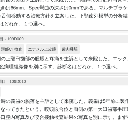
arch lengthは66mm、Spee彎曲の深さは0mmである。マルチ
m舌側移動する治療方針を立案した。下顎歯列模型の分析
pancyはどれか。１つ選べ。
 - 109D009
頭部CT検査
エナメル上皮腫
歯肉腫脹
側の上顎臼歯部の腫脹と疼痛を主訴として来院した。エック
染色病理組織像を別に示す。診断名はどれか。１つ選べ。
目 - 109D010
合時の義歯の脱落を主訴として来院した。義歯は5年前に製
くなってきたという。咬頭嵌合位と両側の第一大臼歯部手圧
の口腔内写真及び咬合接触検査結果の写真を別に示す。まず
。