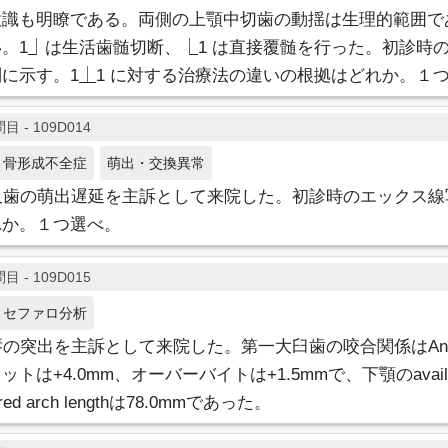
意識も明瞭である。両側の上顎中切歯の動揺は生理的範囲で
。1⏌は生活歯髄切断、⎿1 は直接覆髄を行った。初診時
に示す。1⏊1 に対する治療法の違いの根拠はどれか。１
目 - 109D014
骨形成不全症
萌出・交換異常
久歯の萌出遅延を主訴として来院した。初診時のエックス線
れか。１つ選べ。
目 - 109D015
セファロ分析
唇の突出を主訴として来院した。第一大臼歯の咬合関係はAng
+4.0mm、オーバーバイトは+1.5mmで、下顎のavailable a
red arch lengthは78.0mmであった。