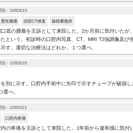
目 - 109D019
悪性腫瘍
頭部CT検査
腺様嚢胞癌
側口底の腫瘤を主訴として来院した。2か月前に気付いたが
たという。初診時の口腔内写真、CT、MRI T2強調像及び生
に示す。適切な治療法はどれか。１つ選べ。
目 - 109D020
真を別に示す。口腔内手術中に矢印で示すチューブが破損し
つ選べ。
目 - 109D021
口腔内疼痛
腔内の疼痛を主訴として来院した。1年前から違和感に気付