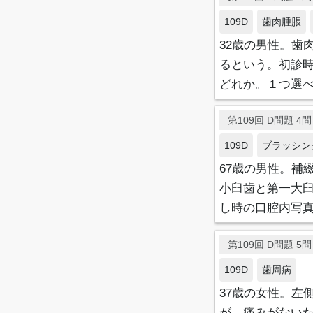
109D
歯肉腫脹
32歳の男性。歯
るという。初診
どれか。１つ選
第109回 D問題 4問目
109D
ブラッシン
67歳の男性。補
小臼歯と第一大
し時の口腔内写
第109回 D問題 5問目
109D
歯周病
37歳の女性。左
が、痛みがない