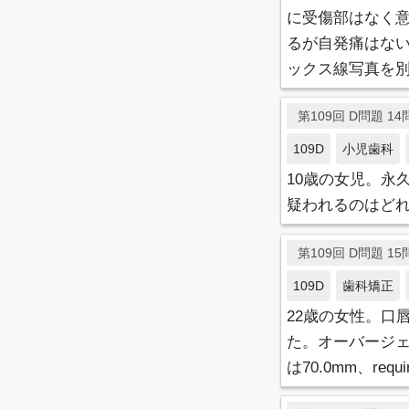
に受傷部はなく
るが自発痛はない
ックス線写真を別
第109回 D問題 14問
109D
小児歯科
10歳の女児。永
疑われるのはど
第109回 D問題 15問
109D
歯科矯正
22歳の女性。口
た。オーバージェットは
は70.0mm、requi