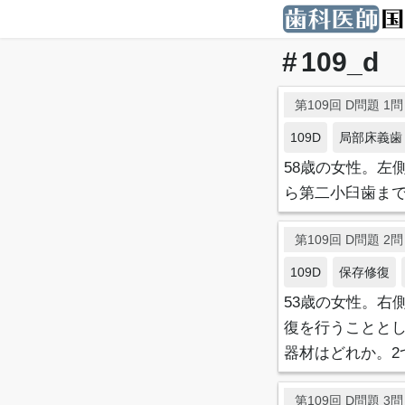
109_d
第109回 D問題 1問目
109D
局部床義歯
58歳の女性。左
ら第二小臼歯ま
第109回 D問題 2問目
109D
保存修復
53歳の女性。右
復を行うことと
器材はどれか。2
第109回 D問題 3問目