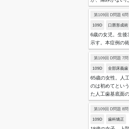
第109回 D問題 6問目
109D
口唇形成術
6歳の女児。生後
示す。本症例の
第109回 D問題 7問目
109D
全部床義歯
65歳の女性。人
のは初めてとい
た人工歯基底面
第109回 D問題 8問目
109D
歯科矯正
18歳の女子。上