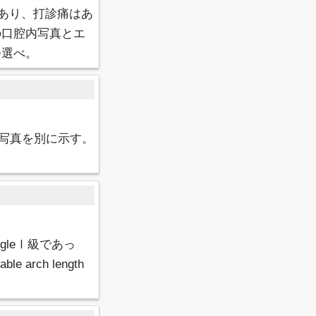
あり、打診痛はあ
の口腔内写真とエ
つ選べ。
写真を別に示す。
leⅠ級であっ
rch length