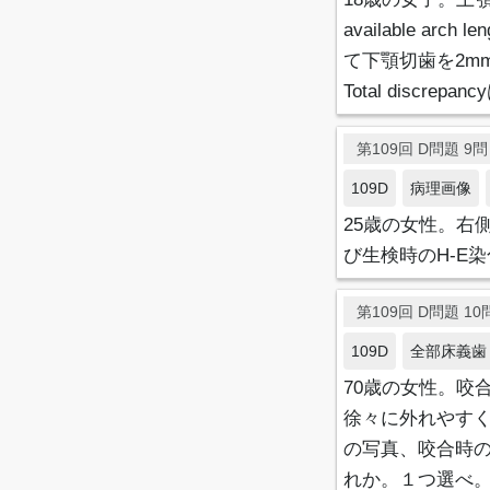
available 
て下顎切歯を2m
Total discre
第109回 D問題 9問目
109D
病理画像
25歳の女性。右
び生検時のH-E
第109回 D問題 10問
109D
全部床義歯
70歳の女性。咬
徐々に外れやす
の写真、咬合時
れか。１つ選べ