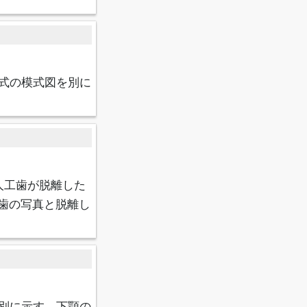
式の模式図を別に
人工歯が脱離した
歯の写真と脱離し
別に示す。下顎の