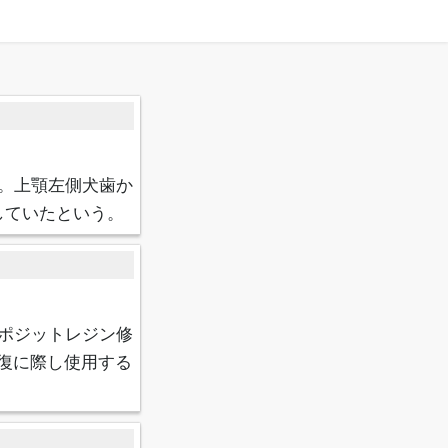
。上顎左側犬歯か
していたという。
ポジットレジン修
復に際し使用する