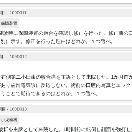
目 - 109D011
保隙装置
期健診時に保隙装置の適合を確認し修正を行った。修正前の
を別に示す。修正を行った理由はどれか。１つ選べ。
目 - 109D012
顎右側第二小臼歯の咬合痛を主訴として来院した。1か月前
があり歯髄電気診に反応しない。術前の口腔内写真とエック
行うことで期待できるのはどれか。１つ選べ。
目 - 109D013
小児歯科
破折を主訴として来院した。1時間前に転倒し顔面を強打し