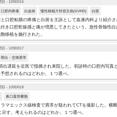
目 - 109D016
口腔内疼痛
白血病
慢性移植片対宿主病(GVHD)
白斑
唇と口腔粘膜の疼痛と白斑を主訴として血液内科より紹介さ
気付き口腔乾燥感と痛が増悪してきたという。急性骨髄性白
細胞移植を施行された。
目 - 109D017
萌出・交換異常
の萌出遅延を近医で指摘され来院した。初診時の口腔内写真
後予想されるのはどれか。１つ選べ。
目 - 109D018
査
鼻口蓋管嚢胞
ノラマエックス線検査で異常が疑われてCTを撮影した。横
に示す。考えられるのはどれか。１つ選べ。