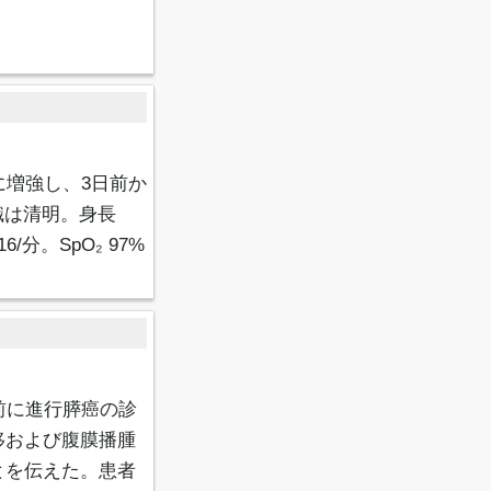
に増強し、3日前か
識は清明。身長
/分。SpO₂ 97%
前に進行膵癌の診
移および腹膜播腫
とを伝えた。患者