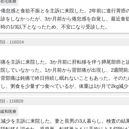
在宅医療
身倦怠感と食欲不振とを主訴に来院した。2年前に進行胃癌
受診をしなかったが、3か月前から倦怠感を自覚し、最近食
時の1/3以下となったため、不安になり受診した。
目 - 116D24
部痛を主訴に来院した。3か月前に肝転移を伴う膵尾部癌と
院していなかった。1か月前から背部痛が出現し、2週間前
。背部痛は鈍痛で終日持続し眠れないこともあった。そのた
し、粥食を少量ずつ食べているが、体重は1か月で2kg減
目 - 116B28
緩和医療
重減少を主訴に来院した。妻と長男の3人暮らし。検査の結