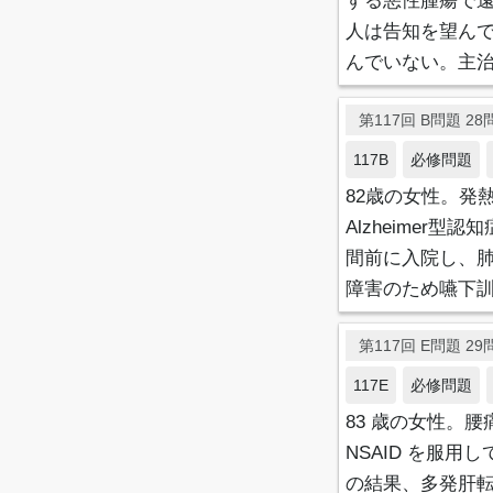
する悪性腫瘍で
人は告知を望ん
んでいない。主
第117回 B問題 28問
117B
必修問題
82歳の女性。発
Alzheime
間前に入院し、肺
障害のため嚥下
第117回 E問題 29問
117E
必修問題
83 歳の女性。
NSAID を服
の結果、多発肝