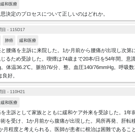
緩和医療
意思決定のプロセスについて正しいのはどれか。
目 - 115D17
肺癌
緩和医療
痰と腰痛を主訴に来院した。1か月前から腰痛が出現し次第
じるため受診した。喫煙は74歳まで20本/日を54年間。意
g。体温36.2℃。脈拍76/分、整。血圧140/76mmHg。呼吸数16
食欲は良好。
目 - 110H21
緩和医療
痛を主訴として家族とともに緩和ケア外来を受診した。1年
除術を受け、1か月前から腹痛が出現した。局所再発、肝転
2か月程度と考えられる。医師が患者に根治は困難であるこ