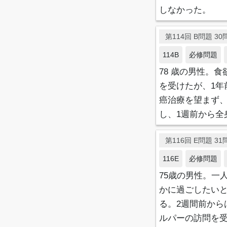
しなかった。
第114回 B問題 30問
114B
必修問題
78 歳の男性。
を受けたが、1
癌治療を望まず、
し、1週前から
第116回 E問題 31問
116E
必修問題
75歳の男性。一
かに過ごしたい
る。2週間前か
ルパーの訪問を