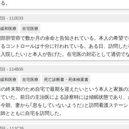
いる。
目 - 112E33
緩和医療
在宅医療
門部胆管癌で数か月の余命と告知されている。本人の希望で
するコントロールは十分に行われている。ある日、訪問した
入院したい｣と本人が告げた。在宅医の対応として適切でな
目 - 114B35
緩和医療
在宅医療
死亡診断書・死体検案書
癌の終末期のため自宅で最期を迎えたいという本人と家族の
けていた。前日の主治医による診察時には傾眠状態であり、
今朝、妻から｢息をしていないようだ｣と訪問看護ステーシ
護師とともに自宅を訪問した。
目 - 112C35