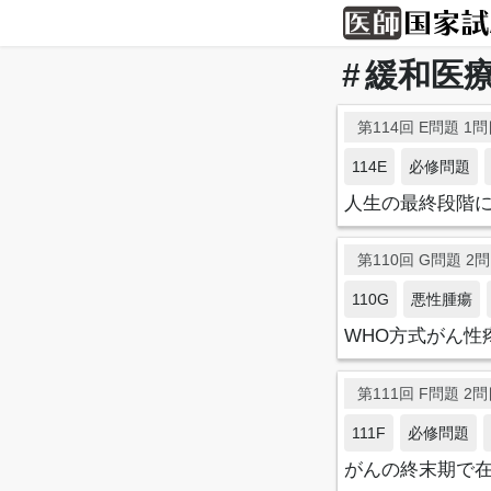
緩和医
第114回 E問題 1問目
114E
必修問題
人生の最終段階
第110回 G問題 2問目
110G
悪性腫瘍
WHO方式がん性
第111回 F問題 2問目
111F
必修問題
がんの終末期で在