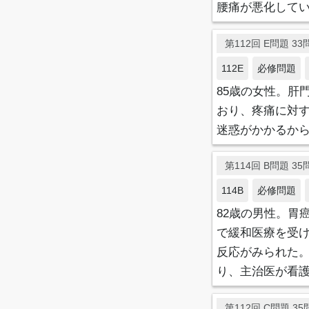
腰痛が悪化して
第112回 E問題 33問
112E
必修問題
85歳の女性。肝
おり、疼痛に対
迷惑がかかるから
第114回 B問題 35問
114B
必修問題
82歳の男性。胃
で緩和医療を受
反応がみられた。
り、主治医が看
第112回 C問題 35問