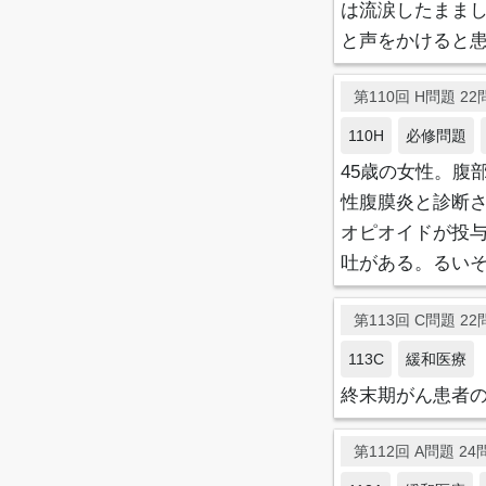
は流涙したままし
と声をかけると
第110回 H問題 22問
110H
必修問題
45歳の女性。腹
性腹膜炎と診断
オピオイドが投
吐がある。るい
第113回 C問題 22問
113C
緩和医療
終末期がん患者の
第112回 A問題 24問