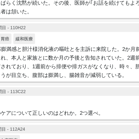
ばらく沈黙が続いた。その後、医師が｢お話を続けてもよろ
患者は頷いた。
目 - 110H22
胃癌
緩和医療
部膨満感と胆汁様消化液の嘔吐とを主訴に来院した。2か月
され、本人と家族とに数か月の予後と告知されていた。2週
与されており、1週前から排便や排ガスがなくなり、時々、
そうが目立ち、腹部は膨満し、腸雑音が減弱している。
目 - 113C22
ケアについて正しいのはどれか。2つ選べ。
目 - 112A24