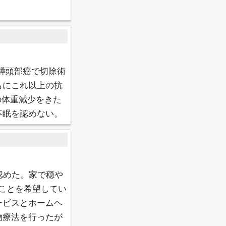
に膵頭部癌で切除術
もにこれ以上の抗
の体重減少をきた
不眠を認めない。
認めた。家で穏や
ことを希望してい
ービスとホームヘ
物療法を行ったが