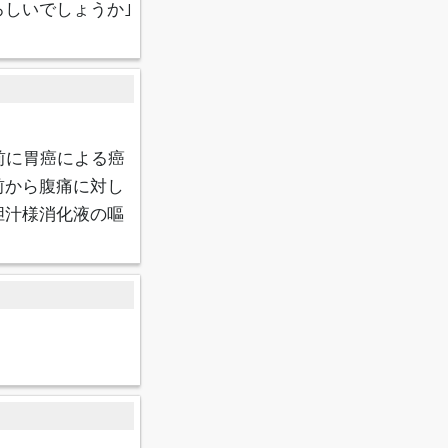
しいでしょうか｣
前に胃癌による癌
前から腹痛に対し
胆汁様消化液の嘔