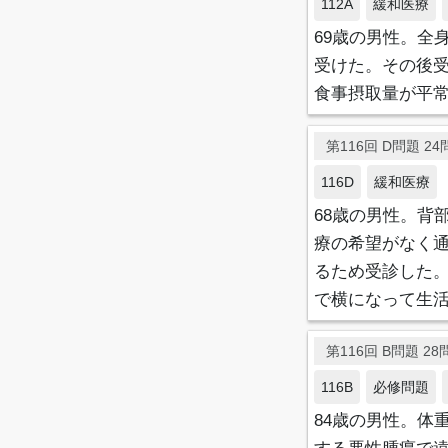
112A
緩和医療
69歳の男性。全
受けた。その後
食事摂取量が平常
第116回 D問題 24問
116D
緩和医療
68歳の男性。背
療の希望がなく通
るため受診した
で横になって生活
第116回 B問題 28問
116B
必修問題
84歳の男性。体