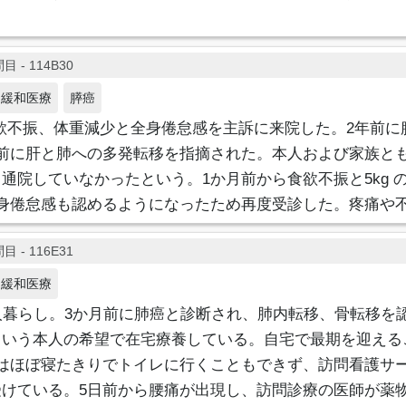
目 - 114B30
緩和医療
膵癌
食欲不振、体重減少と全身倦怠感を主訴に来院した。2年前
年前に肝と肺への多発転移を指摘された。本人および家族と
通院していなかったという。1か月前から食欲不振と5kg 
全身倦怠感も認めるようになったため再度受診した。疼痛や
目 - 116E31
緩和医療
人暮らし。3か月前に肺癌と診断され、肺内転移、骨転移を
という本人の希望で在宅療養している。自宅で最期を迎える
らはほぼ寝たきりでトイレに行くこともできず、訪問看護サ
受けている。5日前から腰痛が出現し、訪問診療の医師が薬