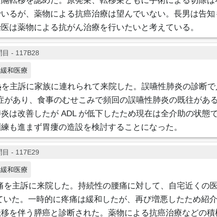
遠隔転移を認めた。原発巣、転移巣ともに手術による切除は
でいるが、薬物による抗癌治療は望んでいない。長男は告知
治医は薬物による抗がん治療を行いたいと考えている。
目 - 117B28
緩和医療
熱を主訴に家族に連れられて来院した。誤嚥性肺炎の診断で
r型認知症があり、食事のむせこみで頻回の誤嚥性肺炎の既往があ
炎は改善したが ADL が低下したため現在は全介助の状態
訓練も進まず胃瘻の造設を検討することになった。
目 - 117E29
緩和医療
腰痛を主訴に来院した。持続性の腰痛に対して、自宅近くの
用していた。一時的に疼痛は緩和したが、再び増悪したため紹
転移を伴う膵癌と診断された。薬物による抗癌治療などの積