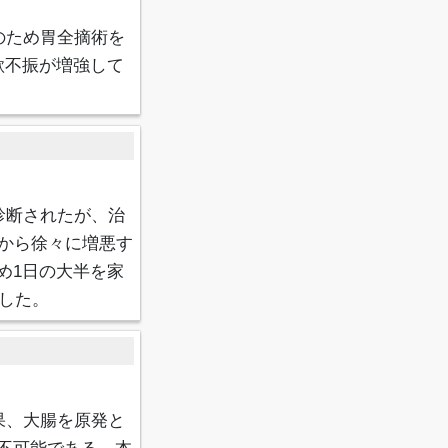
のため胃全摘術を
欲不振が増強して
診断されたが、治
から徐々に増悪す
め1日の大半を家
少した。
果、大腸を原発と