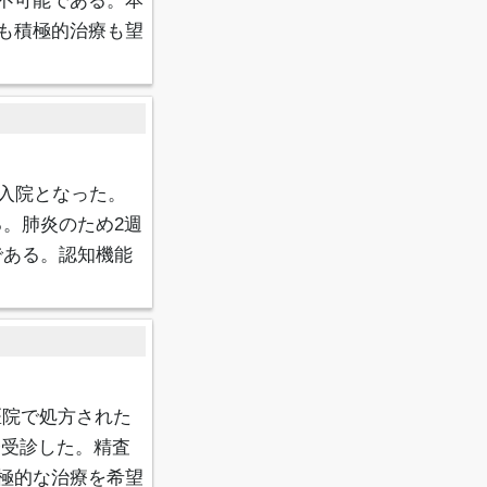
不可能である。本
も積極的治療も望
入院となった。
る。肺炎のため2週
である。認知機能
医院で処方された
介受診した。精査
極的な治療を希望