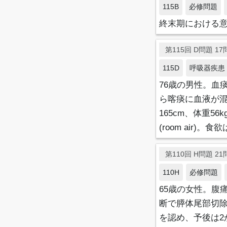
115B
必修問題
終末期における
第115回 D問題 17問
115D
呼吸器疾患
76歳の男性。血
ら喀痰に血液が混
165cm、体重56k
(room air)。
第110回 H問題 21問
110H
必修問題
65歳の女性。腹
断で膵体尾部切
を認め、予後は