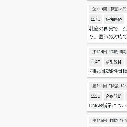
第114回 C問題 4問目
114C
緩和医療
乳癌の再発で、
た。医師の対応
第114回 F問題 9問目
114F
放射線科
四肢の転移性骨
第111回 C問題 13問
111C
必修問題
DNAR指示につ
第115回 B問題 16問