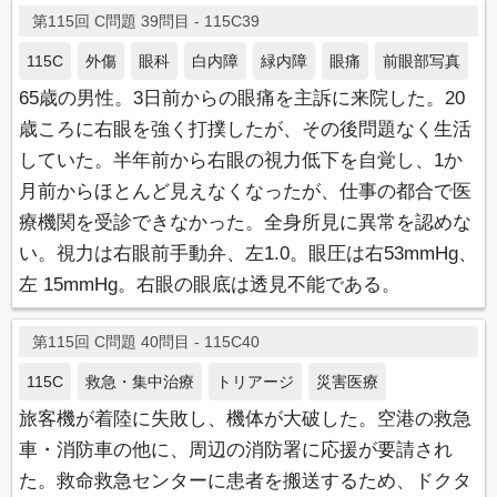
第115回 C問題 39問目 - 115C39
115C
外傷
眼科
白内障
緑内障
眼痛
前眼部写真
65歳の男性。3日前からの眼痛を主訴に来院した。20
歳ころに右眼を強く打撲したが、その後問題なく生活
していた。半年前から右眼の視力低下を自覚し、1か
月前からほとんど見えなくなったが、仕事の都合で医
療機関を受診できなかった。全身所見に異常を認めな
い。視力は右眼前手動弁、左1.0。眼圧は右53mmHg、
左 15mmHg。右眼の眼底は透見不能である。
第115回 C問題 40問目 - 115C40
115C
救急・集中治療
トリアージ
災害医療
旅客機が着陸に失敗し、機体が大破した。空港の救急
車・消防車の他に、周辺の消防署に応援が要請され
た。救命救急センターに患者を搬送するため、ドクタ