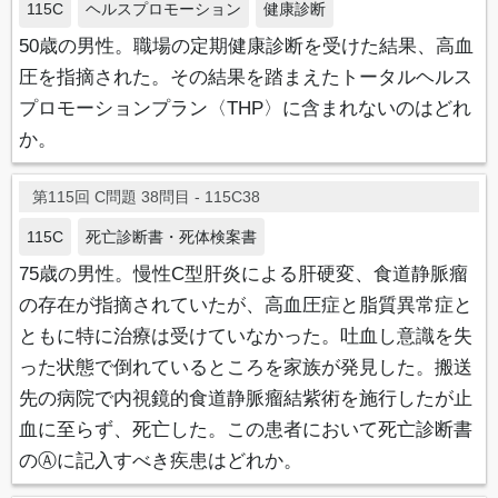
115C
ヘルスプロモーション
健康診断
50歳の男性。職場の定期健康診断を受けた結果、高血
圧を指摘された。その結果を踏まえたトータルヘルス
プロモーションプラン〈THP〉に含まれないのはどれ
か。
第115回 C問題 38問目 - 115C38
115C
死亡診断書・死体検案書
75歳の男性。慢性C型肝炎による肝硬変、食道静脈瘤
の存在が指摘されていたが、高血圧症と脂質異常症と
ともに特に治療は受けていなかった。吐血し意識を失
った状態で倒れているところを家族が発見した。搬送
先の病院で内視鏡的食道静脈瘤結紫術を施行したが止
血に至らず、死亡した。この患者において死亡診断書
のⒶに記入すべき疾患はどれか。