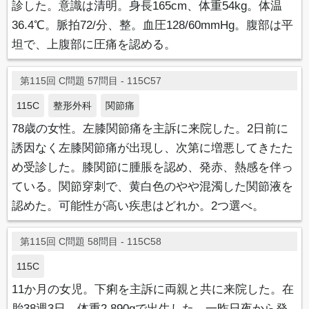
診した。意識は清明。身長165cm、体重54kg。体温
36.4℃。脈拍72/分、整。血圧128/60mmHg。腹部は平
坦で、上腹部に圧痛を認める。
第115回 C問題 57問目 - 115C57
115C
整形外科
関節痛
78歳の女性。左膝関節痛を主訴に来院した。2日前に
誘因なく左膝関節痛が出現し、次第に増悪してきたた
め受診した。膝関節に腫脹を認め、発赤、熱感を伴っ
ている。関節穿刺で、黄白色のやや混濁した関節液を
認めた。可能性が高い疾患はどれか。2つ選べ。
第115回 C問題 58問目 - 115C58
115C
11か月の女児。下痢を主訴に両親と共に来院した。在
胎38週3日、体重2,890gで出生した。一昨日夜から発