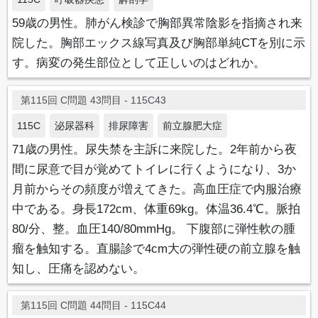
59歳の男性。肺がん検診で胸部異常陰影を指摘され来
院した。胸部エックス線写真及び胸部単純CTを別に示
す。病変の発生部位として正しいのはどれか。
第115回 C問題 43問目 - 115C43
115C
泌尿器科
排尿障害
前立腺肥大症
71歳の男性。尿失禁を主訴に来院した。2年前から夜
間に尿意で目が覚めてトイレに行くようになり、3か
月前からその頻度が増えてきた。高血圧症で内服治療
中である。身長172cm、体重69kg。体温36.4℃。脈拍
80/分、整。血圧140/80mmHg。 下腹部に弾性軟の腫
瘤を触知する。直腸診で4cm大の弾性硬の前立腺を触
知し、圧痛を認めない。
第115回 C問題 44問目 - 115C44