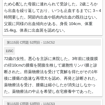
ため心配した母親に連れられて受診した。2歳ころか
ら出血を繰り返しており、いつも止血するまでに 3～4
時間要した。関節内出血や筋肉内出血の既往はない。
父親に同様の出血傾向がある。身長 104cm、体重
15.4kg。体表に出血斑を認めない。
第115回 C問題 52問目 - 115C52
115C
72歳の女性。悪心を主訴に来院した。3年前に後腹膜
の径10cmの腫瘤を開腹生検して濾胞性リンパ腫と診
断された。癌薬物療法を受けて寛解を得たがその1年
後に腫瘍の急速な再増大を認め、再発と診断された。
薬物療法を受け、腫瘍は縮小したが消失はしなかっ
た。薬物療法の中止を希望し在宅療養中であった。
第115回 C問題 53問目 - 115C53