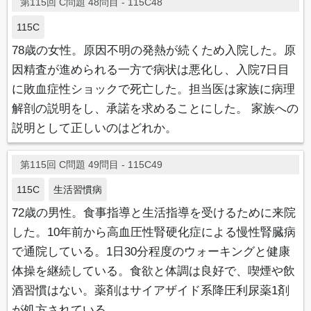
第115回 C問題 48問目 - 115C48
115C
78歳の女性。原因不明の発熱が続くため入院した。原
因精査が進められる一方で病状は悪化し、入院7日目
に敗血症性ショックで死亡した。担当医は家族に病理
解剖の説明をし、承諾を求めることにした。 家族への
説明として正しいのはどれか。
第115回 C問題 49問目 - 115C49
115C
生活習慣病
72歳の男性。食事指導と生活指導を受けるために来院
した。10年前から高血圧性腎硬化症による慢性腎臓病
で通院している。1日30分程度のウォーキングと健康
体操を継続している。食欲と体調は良好で、喫煙や飲
酒習慣はない。薬剤はサイアザイド系降圧利尿薬1剤
が処方されている。