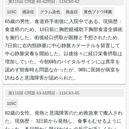
第115回 C問題 60-62問目 - 115C60-62
115C
感染症
グラム染色
敗血症
黄色ブドウ球菌
65歳の男性。食道癌手術後に入院中である。現病歴：
食道癌のため、10日前に胸腔鏡補助下胸部食道全摘術
を施行した。術後経口摂取が困難と予想されたため、
7日前に右内頸静脈に中心静脈カテーテルを留置して
中心静脈栄養を開始した。以後徐々に経口栄養摂取は
増加していた。今朝6時のバイタルサインには異常を
認めず朝食時も問題なかったが、9時に医師が病室を
訪ねると意識障害が認められた。
第115回 C問題 63-65問目 - 115C63-65
115C
82歳の女性。発熱と意識障害のため救急車で搬入され
た。現病歴： 3日前から発熱し、食事もむせるように