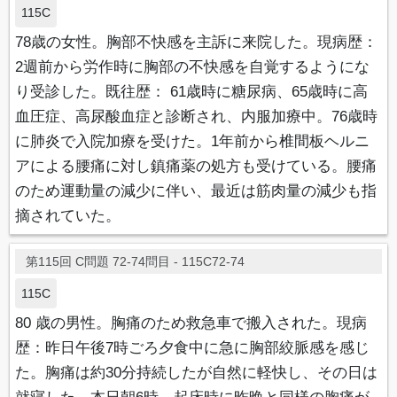
115C
78歳の女性。胸部不快感を主訴に来院した。現病歴：
2週前から労作時に胸部の不快感を自覚するようにな
り受診した。既往歴： 61歳時に糖尿病、65歳時に高
血圧症、高尿酸血症と診断され、内服加療中。76歳時
に肺炎で入院加療を受けた。1年前から椎間板ヘルニ
アによる腰痛に対し鎮痛薬の処方も受けている。腰痛
のため運動量の減少に伴い、最近は筋肉量の減少も指
摘されていた。
第115回 C問題 72-74問目 - 115C72-74
115C
80 歳の男性。胸痛のため救急車で搬入された。現病
歴：昨日午後7時ごろ夕食中に急に胸部絞脈感を感じ
た。胸痛は約30分持続したが自然に軽快し、その日は