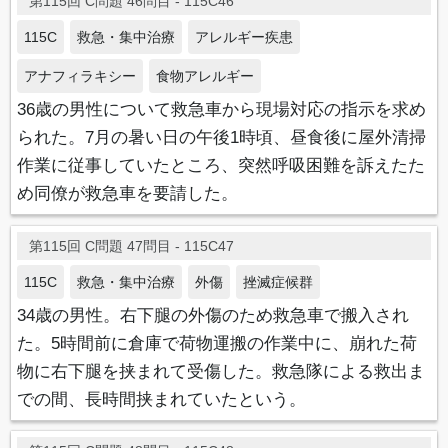
第115回 C問題 46問目 - 115C46
115C
救急・集中治療
アレルギー疾患
アナフィラキシー
食物アレルギー
36歳の男性について救急車から現場対応の指示を求め
られた。7月の暑い日の午後1時頃、昼食後に屋外清掃
作業に従事していたところ、突然呼吸困難を訴えたた
め同僚が救急車を要請した。
第115回 C問題 47問目 - 115C47
115C
救急・集中治療
外傷
挫滅症候群
34歳の男性。右下腿の外傷のため救急車で搬入され
た。5時間前に倉庫で荷物運搬の作業中に、崩れた荷
物に右下腿を挟まれて受傷した。救急隊による救出ま
での間、長時間挟まれていたという。