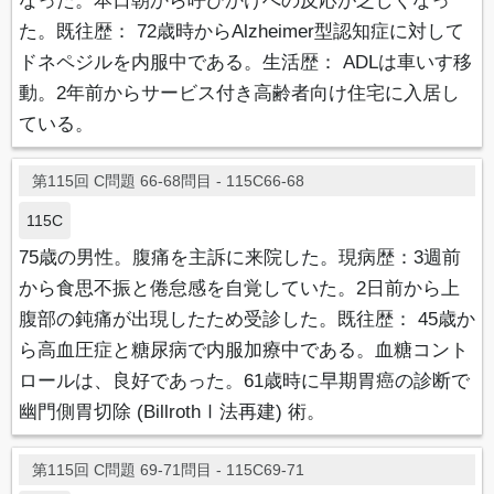
なった。本日朝から呼びかけへの反応が乏しくなっ
た。既往歴： 72歳時からAlzheimer型認知症に対して
ドネペジルを内服中である。生活歴： ADLは車いす移
動。2年前からサービス付き高齢者向け住宅に入居し
ている。
第115回 C問題 66-68問目 - 115C66-68
115C
75歳の男性。腹痛を主訴に来院した。現病歴：3週前
から食思不振と倦怠感を自覚していた。2日前から上
腹部の鈍痛が出現したため受診した。既往歴： 45歳か
ら高血圧症と糖尿病で内服加療中である。血糖コント
ロールは、良好であった。61歳時に早期胃癌の診断で
幽門側胃切除 (BillrothⅠ法再建) 術。
第115回 C問題 69-71問目 - 115C69-71