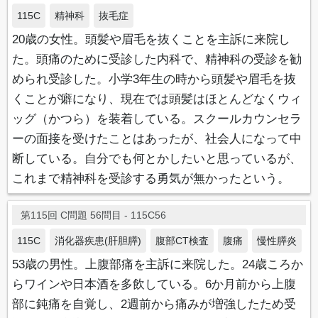
115C
精神科
抜毛症
20歳の女性。頭髪や眉毛を抜くことを主訴に来院し
た。頭痛のために受診した内科で、精神科の受診を勧
められ受診した。小学3年生の時から頭髪や眉毛を抜
くことが癖になり、現在では頭髪はほとんどなくウィ
ッグ（かつら）を装着している。スクールカウンセラ
ーの面接を受けたことはあったが、社会人になって中
断している。自分でも何とかしたいと思っているが、
これまで精神科を受診する勇気が無かったという。
第115回 C問題 56問目 - 115C56
115C
消化器疾患(肝胆膵)
腹部CT検査
腹痛
慢性膵炎
53歳の男性。上腹部痛を主訴に来院した。24歳ころか
らワインや日本酒を多飲している。6か月前から上腹
部に鈍痛を自覚し、2週前から痛みが増強したため受