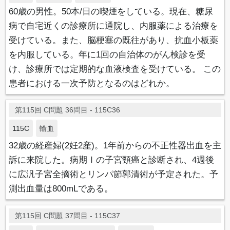
60歳の男性。50本/日の喫煙をしている。現在、糖尿
病で自宅近くの診療所に通院し、内服薬による治療を
受けている。また、脳梗塞の既往があり、抗血小板薬
を内服している。年に1回の自治体のがん検診を受
け、診療所では定期的な血液検査を受けている。 この
患者における一次予防となるのはどれか。
第115回 C問題 36問目 - 115C36
115C
輸血
32歳の経産婦(2妊2産)。1年前からの不正性器出血を主
訴に来院した。病期Ⅰの子宮頸癌と診断され、4週後
に広汎子宮全摘術とリンパ節郭清術が予定された。予
測出血量は800mLである。
第115回 C問題 37問目 - 115C37