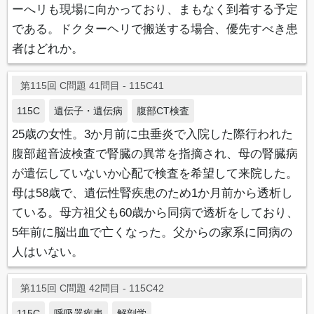
ーへリも現場に向かっており、まもなく到着する予定
である。ドクターヘリで搬送する場合、優先すべき患
者はどれか。
第115回 C問題 41問目 - 115C41
115C
遺伝子・遺伝病
腹部CT検査
25歳の女性。3か月前に虫垂炎で入院した際行われた
腹部超音波検査で腎臓の異常を指摘され、母の腎臓病
が遣伝していないか心配で検査を希望して来院した。
母は58歳で、遺伝性腎疾患のため1か月前から透析し
ている。母方祖父も60歳から同病で透析をしており、
5年前に脳出血で亡くなった。父からの家系に同病の
人はいない。
第115回 C問題 42問目 - 115C42
115C
呼吸器疾患
解剖学