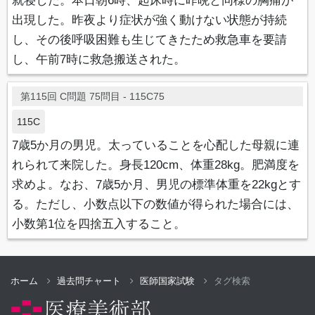
就寝した。本日朝6時、起床時に昨晩と同様の胸痛が
出現した。昨夜より症状が強く動けない状態が持続
し、その後呼吸困難も生じてきたため救急車を要請
し、午前7時に救急搬送された。
第115回 C問題 75問目 - 115C75
115C
7歳5か月の男児。太っていることを心配した母親に連
れられて来院した。身長120cm、体重28kg。肥満度を
求めよ。なお、7歳5か月、男児の標準体重を22kgとす
る。ただし、小数点以下の数値が得られた場合には、
小数第1位を四捨五入すること。
ホーム
過去問チャート
医師国家試験
タグ検索