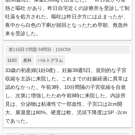
熱と嘔吐 があり、昨日自宅近くの診療所を受診して制
吐薬を処方された。嘔吐は昨日夕方には止まったが、
夜中から白色の下痢が頻回となったため早朝、救急外
来を受診した。
第115回 C問題 59問目 - 115C59
115C
産科
パルトグラム
33歳の初産婦(1妊0産) 。妊娠39週5日、規則的な子宮
収縮を主訴に来院した。これまでの妊娠経過に異常は
認めなかった。午前3時、10分間隔の子宮収縮を自覚
し、次第に増強したため午前8時に来院した。内診所
見は、分泌物は粘液性で一部血性、子宮口は2cm開
大、展退度は80%、硬度は軟、児頭下降度はSP -2cm
であった。