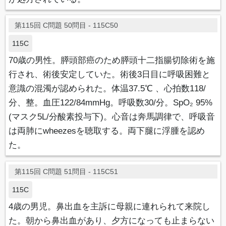
第115回 C問題 50問目 - 115C50
115C
70歳の男性。膵頭部癌のため膵頭十二指腸切除術を施
行され、術後安定していた。術後3日目に呼吸困難と
意識の混濁が認められた。体温37.5℃ 、心拍数118/
分、整。血圧122/84mmHg。呼吸数30/分。SpO₂ 95%
(マスク5L/分酸素投与下)。心音は奔馬調律で、呼吸音
は両肺にwheezesを聴取する。両下腿に浮腫を認め
た。
第115回 C問題 51問目 - 115C51
115C
4歳の男児。鼻出血を主訴に母親に連れられて来院し
た。朝から鼻出血があり、夕方になっても止まらない