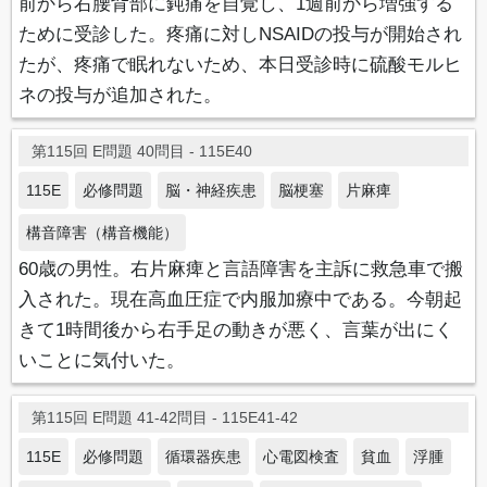
前から右腰背部に鈍痛を自覚し、1週前から増強する
ために受診した。疼痛に対しNSAIDの投与が開始され
たが、疼痛で眠れないため、本日受診時に硫酸モルヒ
ネの投与が追加された。
第115回 E問題 40問目 - 115E40
115E
必修問題
脳・神経疾患
脳梗塞
片麻痺
構音障害（構音機能）
60歳の男性。右片麻痺と言語障害を主訴に救急車で搬
入された。現在高血圧症で内服加療中である。今朝起
きて1時間後から右手足の動きが悪く、言葉が出にく
いことに気付いた。
第115回 E問題 41-42問目 - 115E41-42
115E
必修問題
循環器疾患
心電図検査
貧血
浮腫