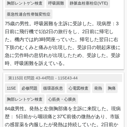
胸部レントゲン検査
呼吸困難
静脈血栓塞栓症(VTE)
亜急性連合性脊髄変性症
75歳の男性。呼吸困難を主訴に受診した。現病歴：3
日前に飛行機で1泊2日の旅行をし、2日前に帰宅し
た。機内では約3時間座っていた。帰宅した翌日に右
下肢のむくみと痛みが出現した。受診日の朝起床後に
急に労作時の息切れが出現したため、受診した。受診
時、呼吸困難を訴えている。
第115回 E問題 43-44問目 - 115E43-44
115E
必修問題
循環器疾患
心電図検査
発熱
胸痛
胸部レントゲン検査
心筋炎・心膜炎
84歳男性。発熱と左側胸部痛を主訴に来院した。現病
歴： 5日前から咽頭痛と37℃前後の微熱があり、市販
の感冒薬を内服したが発熱は持続していた。2日前か