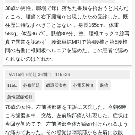
38歳の男性。職場で床に落ちた書類を拾おうと屈んだ
ところ、腰痛と右下腿痛が出現したため受診した。既
往歴に特記すべきことはない 。身長165cm、体重
58kg。体温36.7℃。脈拍80/分、整。腰椎エックス線写
真で異常を認めず、腰部単純MRIで第4腰椎と第5腰椎
間の右側に椎間板ヘルニアを認めた。この患者で認め
られないのはどれか。
第115回 E問題 36問目 - 115E36
115E
必修問題
循環器疾患
心電図検査
胸痛
急性冠症候群
78歳の女性。左前胸部痛を主訴に来院した。今朝6時
ころ歯磨き中、突然、左前胸部痛が出現した。症状は
今回が初めてで、左前胸部全体が締め付けられるよう
な痛みであった。その感覚は咽頭部から左肩に放散