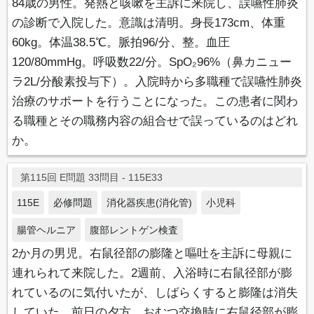
84歳の男性。発熱と咳嗽を主訴に来院し、誤嚥性肺炎
の診断で入院した。意識は清明。身長173cm、体重
60kg。体温38.5℃。脈拍96/分、整。血圧
120/80mmHg。呼吸数22/分。SpO₂96%（鼻カニュー
ラ2L/分酸素投与下）。入院時から多職種で誤嚥性肺炎
治療のサポートを行うことになった。この患者に関わ
る職種とその職務内容の組合せで誤っているのはどれ
か。
第115回 E問題 33問目 - 115E33
115E
必修問題
消化器疾患(消化管)
小児科
腸管ヘルニア
腹部レントゲン検査
2か月の男児。右鼠径部の膨隆と嘔吐を主訴に母親に
連れられて来院した。2週前、入浴時に右鼠径部が膨
れているのに気付いたが、しばらくすると膨隆は消失
していた。前日の夕方、おむつ交換時に右鼠径部が膨