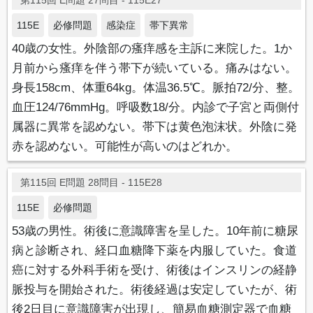
第115回 E問題 27問目 - 115E27
115E
必修問題
感染症
帯下異常
40歳の女性。外陰部の瘙痒感を主訴に来院した。1か
月前から瘙痒を伴う帯下が続いている。痛みはない。
身長158cm、体重64kg。体温36.5℃。脈拍72/分、整。
血圧124/76mmHg。呼吸数18/分。内診で子宮と両側付
属器に異常を認めない。帯下は黄色泡沫状。外陰に発
赤を認めない。可能性が高いのはどれか。
第115回 E問題 28問目 - 115E28
115E
必修問題
53歳の男性。術後に意識障害を呈した。10年前に糖尿
病と診断され、経口血糖降下薬を内服していた。食道
癌に対する外科手術を受け、術後はインスリンの経静
脈投与を開始された。術後経過は安定していたが、術
後2日目に意識障害が出現し、簡易血糖測定器で血糖