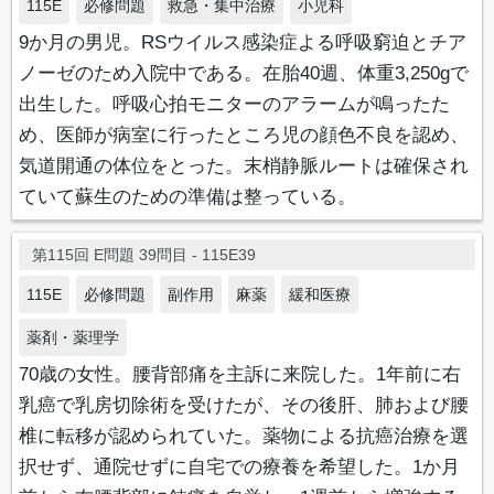
115E
必修問題
救急・集中治療
小児科
9か月の男児。RSウイルス感染症よる呼吸窮迫とチア
ノーゼのため入院中である。在胎40週、体重3,250gで
出生した。呼吸心拍モニターのアラームが鳴ったた
め、医師が病室に行ったところ児の顔色不良を認め、
気道開通の体位をとった。末梢静脈ルートは確保され
ていて蘇生のための準備は整っている。
第115回 E問題 39問目 - 115E39
115E
必修問題
副作用
麻薬
緩和医療
薬剤・薬理学
70歳の女性。腰背部痛を主訴に来院した。1年前に右
乳癌で乳房切除術を受けたが、その後肝、肺および腰
椎に転移が認められていた。薬物による抗癌治療を選
択せず、通院せずに自宅での療養を希望した。1か月