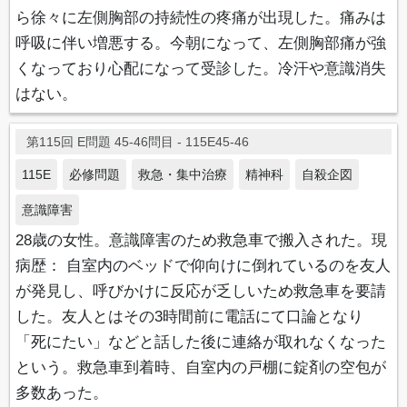
ら徐々に左側胸部の持続性の疼痛が出現した。痛みは
呼吸に伴い増悪する。今朝になって、左側胸部痛が強
くなっており心配になって受診した。冷汗や意識消失
はない。
第115回 E問題 45-46問目 - 115E45-46
115E
必修問題
救急・集中治療
精神科
自殺企図
意識障害
28歳の女性。意識障害のため救急車で搬入された。現
病歴： 自室内のベッドで仰向けに倒れているのを友人
が発見し、呼びかけに反応が乏しいため救急車を要請
した。友人とはその3時間前に電話にて口論となり
「死にたい」などと話した後に連絡が取れなくなった
という。救急車到着時、自室内の戸棚に錠剤の空包が
多数あった。