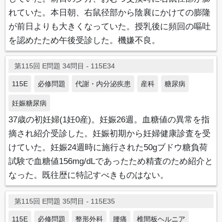
れていた。本日朝、右鼠径部から陰襄にかけての膨隆
が前日よりも大きくなっていた。授乳後に頻回の嘔吐
を認めたため午後受診した。機嫌不良。
第115回 E問題 34問目 - 115E34
115E
必修問題
代謝・内分泌疾患
産科
糖尿病
妊娠糖尿病
37歳の初妊婦(1妊0産)。妊娠26週。血糖値の異常を指
摘され紹介受診した。妊娠初期から妊婦健康診査を受
けていた。妊娠24週時に施行された50gブドウ糖負荷
試験で血糖値156mg/dLであったため精査のため紹介と
なった。既往歴に特記すべきものはない。
第115回 E問題 35問目 - 115E35
115E
必修問題
整形外科
腰痛
椎間板ヘルニア