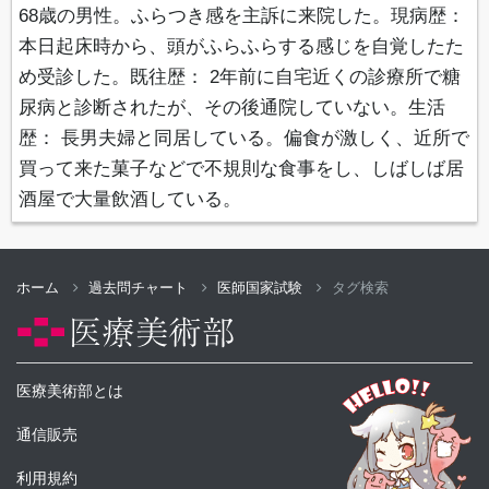
68歳の男性。ふらつき感を主訴に来院した。現病歴：
本日起床時から、頭がふらふらする感じを自覚したた
め受診した。既往歴： 2年前に自宅近くの診療所で糖
尿病と診断されたが、その後通院していない。生活
歴： 長男夫婦と同居している。偏食が激しく、近所で
買って来た菓子などで不規則な食事をし、しばしば居
酒屋で大量飲酒している。
ホーム
過去問チャート
医師国家試験
タグ検索
医療美術部とは
通信販売
利用規約