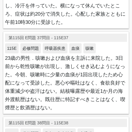
し、冷汗を伴っていた。横になって休んでいたとこ
ろ、症状は約20分で消失した。心配した家族とともに
午前10時30分に受診した。
第115回 E問題 37問目 - 115E37
115E
必修問題
呼吸器疾患
血痰
咳嗽
23歳の男性．咳嗽および血痰を主訴に来院した。3日
前から乾性咳嗽が出現し、激しくせき込むようになっ
た。今朝、咳嗽時に少量の血痰が1回出現したため心
配になって受診した。悪心や嘔吐はなく、食欲良好で
体重減少や盗汗はない。結核曝露歴や最近1か月の海
外渡航歴はない。既往歴に特記すべきことはなく、喫
煙歴と飲酒歴はない。
第115回 E問題 38問目 - 115E38