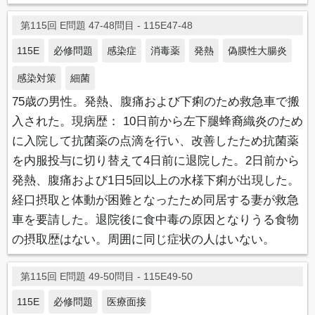
第115回 E問題 47-48問目 - 115E47-48
115E
必修問題
感染症
消毒薬
発熱
偽膜性大腸炎
感染対策
細菌
75歳の男性。発熱、腹痛および下痢のため救急車で搬
入された。現病歴： 10日前から左下腿蜂裔織炎のため
に入院して抗菌薬の点滴を行い、改善したため抗菌薬
を内服投与に切り替えて4日前に退院した。2日前から
発熱、腹痛および1日5回以上の水様下痢が出現した。
経口摂取と体動が困難となったため同居する妻が救急
車を要請した。退院後に食中毒の原因となりうる食物
の摂取歴はない。周囲に同じ症状の人はいない。
第115回 E問題 49-50問目 - 115E49-50
115E
必修問題
医療面接