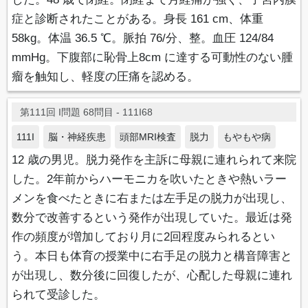
症と診断されたことがある。身長 161 cm、体重
58kg。体温 36.5 ℃。脈拍 76/分、整。血圧 124/84
mmHg。下腹部に恥骨上8cm に達する可動性のない腫
瘤を触知し、軽度の圧痛を認める。
第111回 I問題 68問目 - 111I68
111I
脳・神経疾患
頭部MRI検査
脱力
もやもや病
12 歳の男児。脱力発作を主訴に母親に連れられて来院
した。2年前からハーモニカを吹いたときや熱いラー
メンを食べたときに右または左手足の脱力が出現し、
数分で改善するという発作が出現していた。最近は発
作の頻度が増加しており月に2回程度みられるとい
う。本日も体育の授業中に右手足の脱力と構音障害と
が出現し、数分後に回復したが、心配した母親に連れ
られて受診した。