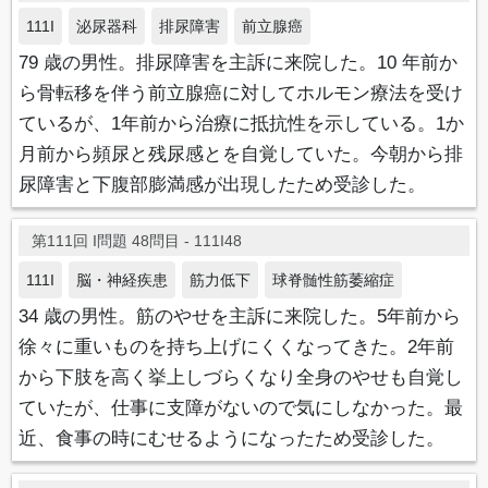
111I
泌尿器科
排尿障害
前立腺癌
79 歳の男性。排尿障害を主訴に来院した。10 年前か
ら骨転移を伴う前立腺癌に対してホルモン療法を受け
ているが、1年前から治療に抵抗性を示している。1か
月前から頻尿と残尿感とを自覚していた。今朝から排
尿障害と下腹部膨満感が出現したため受診した。
第111回 I問題 48問目 - 111I48
111I
脳・神経疾患
筋力低下
球脊髄性筋萎縮症
34 歳の男性。筋のやせを主訴に来院した。5年前から
徐々に重いものを持ち上げにくくなってきた。2年前
から下肢を高く挙上しづらくなり全身のやせも自覚し
ていたが、仕事に支障がないので気にしなかった。最
近、食事の時にむせるようになったため受診した。