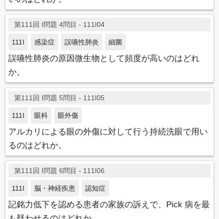
第111回 I問題 4問目 - 111I04
111I
感染症
誤嚥性肺炎
細菌
誤嚥性肺炎の原因微生物として頻度が高いのはどれ
か。
第111回 I問題 5問目 - 111I05
111I
眼科
眼外傷
アルカリによる眼の外傷に対して行う持続洗眼で用い
るのはどれか。
第111回 I問題 6問目 - 111I06
111I
脳・神経疾患
認知症
記銘力低下を認める患者の家族の訴えで、Pick 病を最
も疑わせるのはどれか。