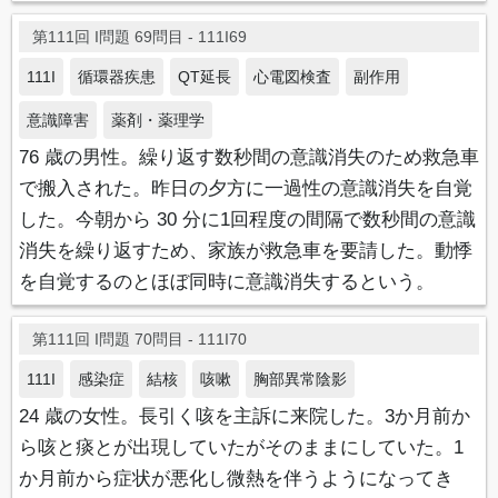
第111回 I問題 69問目 - 111I69
111I
循環器疾患
QT延長
心電図検査
副作用
意識障害
薬剤・薬理学
76 歳の男性。繰り返す数秒間の意識消失のため救急車
で搬入された。昨日の夕方に一過性の意識消失を自覚
した。今朝から 30 分に1回程度の間隔で数秒間の意識
消失を繰り返すため、家族が救急車を要請した。動悸
を自覚するのとほぼ同時に意識消失するという。
第111回 I問題 70問目 - 111I70
111I
感染症
結核
咳嗽
胸部異常陰影
24 歳の女性。長引く咳を主訴に来院した。3か月前か
ら咳と痰とが出現していたがそのままにしていた。1
か月前から症状が悪化し微熱を伴うようになってき