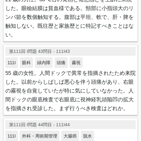
した。眼瞼結膜は貧血様である。頸部に小指頭大のリ
ンパ節を数個触知する。腹部は平坦、軟で、肝・脾を
触知しない。既往歴と家族歴とに特記すべきことはな
い。
第111回 I問題 43問目 - 111I43
111I
眼科
緑内障
頭痛
霧視
55 歳の女性。人間ドックで異常を指摘されたため来院
した。以前からしばしば悪心を伴う頭痛があり、右眼
の霧視を自覚していたが特に気にしていなかった。人
間ドックの眼底検査で右眼底に視神経乳頭陥凹の拡大
を指摘され受診した。まず行うべき検査はどれか。
第111回 I問題 44問目 - 111I44
111I
外科・周術期管理
大腸癌
脱水