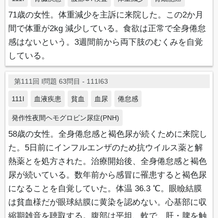
71歳の女性。体重減少を主訴に来院した。この2か月
間で体重が2kg 減少している。食欲は正常で全身倦怠
感はないという。3週間前から両下肢のむくみを自覚
している。
第111回 I問題 63問目 - 111I63
111I
血液疾患
貧血
血尿
倦怠感
発作性夜間ヘモグロビン尿症(PNH)
58歳の女性。全身倦怠感と褐色尿が続くために来院し
た。5日前にインフルエンザのため抗ウイルス薬と解
熱薬とを処方された。治療開始後、全身倦怠感と褐色
尿が続いている。数年前から感冒に罹患すると褐色尿
になることを自覚していた。体温 36.3 ℃。眼瞼結膜
は貧血様だが眼球結膜に黄染を認めない。心基部に収
縮期雑音を聴取する。腹部は平坦、軟で、肝・脾を触