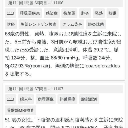
第111回 I問題 66問目 - 111I66
111I
呼吸器疾患
感染症
抗菌薬
肺炎
発熱
咳嗽
喀痰
胸部レントゲン検査
グラム染色
肺炎球菌
68歳の男性。発熱、咳嗽および膿性痰を主訴に来院し
た。5日前から発熱、3日前から咳嗽および膿性痰が出
現したため受診した。意識は清明。体温 39.2 ℃。脈
拍 124/分、整。血圧 88/60 mmHg。呼吸数 24/分。
SpO2 93 %(room air)。両側の胸部に coarse crackles
を聴取する。
第111回 I問題 67問目 - 111I67
111I
婦人科
病理画像
卵巣腫瘍
腹部膨満
骨盤部MRI検査
51 歳の女性。下腹部の違和感と腹満感とを主訴に来院
した。48 歳で閉経。閉経まで月経痛が強く、子宮内膜