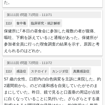
た。
第111回 I問題 71問目 - 111I71
111I
食中毒
臨床研究・統計解析
保健所に｢本日の昼食会に参加した複数の者が腹痛、
嘔吐、下痢を訴えている｣と通報があった。保健所が
参加者全員に行った喫食調査の結果を示す。原因と考
えられるのはどれか。
第111回 I問題 72問目 - 111I72
111I
感染症
ステロイド
カンジダ症
真菌感染症
57 歳の女性。口腔内の白色病変を主訴に来院した。約
2週間前から、のどの違和感を自覚していたがそのま
まにしていた。昨日、鏡で見ると口蓋垂の周辺が点状
に白くなっていることに気付いた。ざらざらとする違