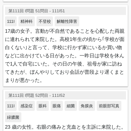
第111回 I問題 51問目 - 111I51
111I
精神科
不登校
解離性障害
17歳の女子。言動が不自然であることを心配した両親
に連れられて来院した。高校1年生の頃から｢学校が面
白くない｣と言って、学校に行かず家にいるか買い物
などに出かけている日があった。一昨日は学校を休ん
で1人で自宅にいた。その日の午後、祖母が家に訪ね
てきたが、ぼんやりしており会話が普段より遅くまと
まりが悪かった。
第111回 I問題 52問目 - 111I52
111I
感染症
眼科
眼痛
細菌
角膜炎
前眼部写真
緑膿菌
23 歳の女性。右眼の痛みと充血とを主訴に来院した。