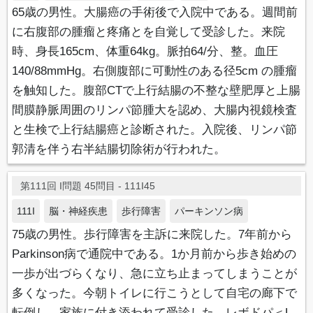
65歳の男性。大腸癌の手術後で入院中である。週間前
に右腹部の腫瘤と疼痛とを自覚して受診した。来院
時、身長165cm、体重64kg。脈拍64/分、整。血圧
140/88mmHg。右側腹部に可動性のある径5cm の腫瘤
を触知した。腹部CTで上行結腸の不整な壁肥厚と上腸
間膜静脈周囲のリンパ節腫大を認め、大腸内視鏡検査
と生検で上行結腸癌と診断された。入院後、リンパ節
郭清を伴う右半結腸切除術が行われた。
第111回 I問題 45問目 - 111I45
111I
脳・神経疾患
歩行障害
パーキンソン病
75歳の男性。歩行障害を主訴に来院した。7年前から
Parkinson病で通院中である。1か月前から歩き始めの
一歩が出づらくなり、急に立ち止まってしまうことが
多くなった。今朝トイレに行こうとして自宅の廊下で
転倒し、家族に付き添われて受診した。レボドパ＜L-