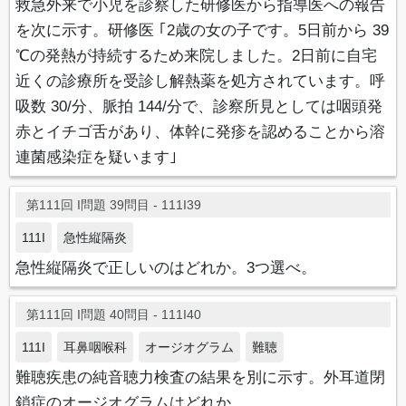
救急外来で小児を診察した研修医から指導医への報告
を次に示す。研修医 ｢2歳の女の子です。5日前から 39
℃の発熱が持続するため来院しました。2日前に自宅
近くの診療所を受診し解熱薬を処方されています。呼
吸数 30/分、脈拍 144/分で、診察所見としては咽頭発
赤とイチゴ舌があり、体幹に発疹を認めることから溶
連菌感染症を疑います｣
第111回 I問題 39問目 - 111I39
111I
急性縦隔炎
急性縦隔炎で正しいのはどれか。3つ選べ。
第111回 I問題 40問目 - 111I40
111I
耳鼻咽喉科
オージオグラム
難聴
難聴疾患の純音聴力検査の結果を別に示す。外耳道閉
鎖症のオージオグラムはどれか。