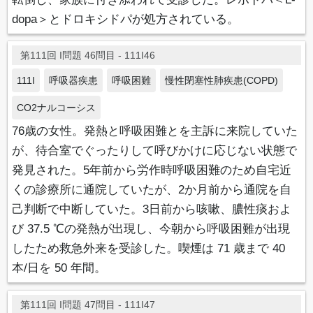
dopa＞とドロキシドパが処方されている。
第111回 I問題 46問目 - 111I46
111I
呼吸器疾患
呼吸困難
慢性閉塞性肺疾患(COPD)
CO2ナルコーシス
76歳の女性。発熱と呼吸困難とを主訴に来院していた
が、待合室でぐったりして呼びかけに応じない状態で
発見された。5年前から労作時呼吸困難のため自宅近
くの診療所に通院していたが、2か月前から通院を自
己判断で中断していた。3日前から咳嗽、膿性痰およ
び 37.5 ℃の発熱が出現し、今朝から呼吸困難が出現
したため救急外来を受診した。喫煙は 71 歳まで 40
本/日を 50 年間。
第111回 I問題 47問目 - 111I47