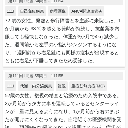
第111回 I問題 54問目 - 111I54
111I
自己免疫疾患
病理画像
ANCA関連血管炎
72 歳の女性。発熱と歩行障害とを主訴に来院した。1
か月前から 38 ℃を超える発熱が持続し、抗菌薬を内
服しても軽快しなかった。体重が3か月で4kg 減少し
た。週間前から左手の小指がジンジンするようにな
り、1週間前から右足趾にも同様の症状が出現すると
ともに右足が下垂してきたため受診した。
第111回 I問題 55問目 - 111I55
111I
代謝・内分泌疾患
複視
重症筋無力症(MG)
52歳の女性。複視の精査と治療のため入院中である。
2か月前から夕方に車を運転しているとセンターライ
ンが二重に見えるようになり、1か月前から右のまぶ
たが開けにくくなってきた。自宅近くの医療機関を受
診し、頭部MRIで異常がないと説明されたが、症状が