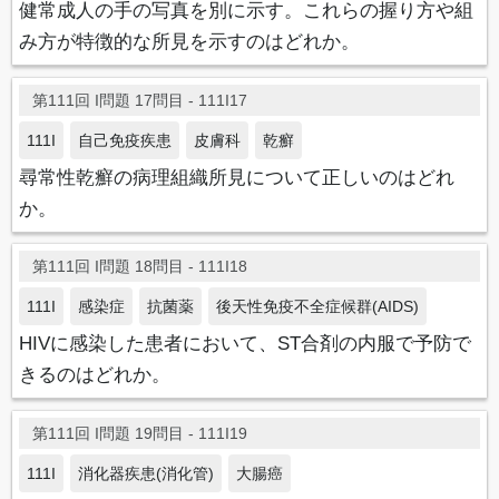
健常成人の手の写真を別に示す。これらの握り方や組
み方が特徴的な所見を示すのはどれか。
第111回 I問題 17問目 - 111I17
111I
自己免疫疾患
皮膚科
乾癬
尋常性乾癬の病理組織所見について正しいのはどれ
か。
第111回 I問題 18問目 - 111I18
111I
感染症
抗菌薬
後天性免疫不全症候群(AIDS)
HIVに感染した患者において、ST合剤の内服で予防で
きるのはどれか。
第111回 I問題 19問目 - 111I19
111I
消化器疾患(消化管)
大腸癌