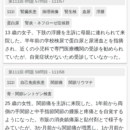
第111回 I問題 57問目 - 111I57
111I
腎臓疾患
病理画像
腎生検
血尿
浮腫
蛋白尿
腎炎・ネフローゼ症候群
13 歳の女子。下肢の浮腫を主訴に母親に連れられて来
院した。半年前の学校検尿で蛋白尿と尿潜血とを指摘
され、近くの小児科で専門医療機関の受診を勧められ
ていたが、自覚症状がないため受診していなかった。
第111回 I問題 58問目 - 111I58
111I
自己免疫疾患
関節痛
関節リウマチ
骨・関節レントゲン検査
25 歳の女性。関節痛を主訴に来院した。1年前から両
側の手関節と中手指節関節の腫脹と疼痛とを自覚する
ようになった。市販の消炎鎮痛薬と貼付剤とで様子を
みていたが、3か月前から関節痛が増悪し、1か月前か