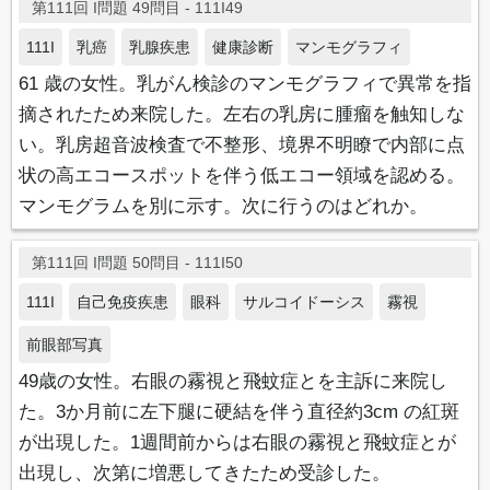
第111回 I問題 49問目 - 111I49
111I
乳癌
乳腺疾患
健康診断
マンモグラフィ
61 歳の女性。乳がん検診のマンモグラフィで異常を指
摘されたため来院した。左右の乳房に腫瘤を触知しな
い。乳房超音波検査で不整形、境界不明瞭で内部に点
状の高エコースポットを伴う低エコー領域を認める。
マンモグラムを別に示す。次に行うのはどれか。
第111回 I問題 50問目 - 111I50
111I
自己免疫疾患
眼科
サルコイドーシス
霧視
前眼部写真
49歳の女性。右眼の霧視と飛蚊症とを主訴に来院し
た。3か月前に左下腿に硬結を伴う直径約3cm の紅斑
が出現した。1週間前からは右眼の霧視と飛蚊症とが
出現し、次第に増悪してきたため受診した。