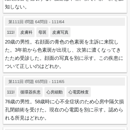
知しない。
第111回 I問題 64問目 - 111I64
111I
皮膚科
母斑
皮膚写真
20歳の男性。右顔面の青色の色素斑を主訴に来院し
た。3年前から色素斑が出現し、次第に濃くなってき
たため受診した。顔面の写真を別に示す。この疾患に
ついて正しいのはどれか。
第111回 I問題 65問目 - 111I65
111I
循環器疾患
心房細動
心電図検査
76歳の男性。58歳時に心不全症状のため心房中隔欠損
孔閉鎖術を受けた。現在の心電図を別に示す。認めら
れる所見はどれか。