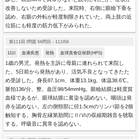
改善しないため受診した。来院時、右側に眼瞼下垂を
認め、右眼の外転が軽度制限されていた。両上肢の近
位筋にも軽度の筋力低下がみられた。
第111回 I問題 56問目 - 111I56
111I
血液疾患
発熱
血球貪食症候群(HPS)
1歳の男児。発熱を主訴に母親に連れられて来院し
た。5日前から発熱があり、活気不良となってきたた
め受診した。身長87.1cm、体重13.1kg。体温38.6℃。
脈拍136/分、整。血圧98/54mmHg。眼瞼結膜は軽度貧
血様であるが、眼球結膜に黄染を認めない。咽頭は発
赤を認めない。左の側頸部に径1.5cmのリンパ節を2個
触知する。胸骨左縁第肋間にⅡ/Ⅵの収縮期雑音を聴取
する。呼吸音に異常を認めない。