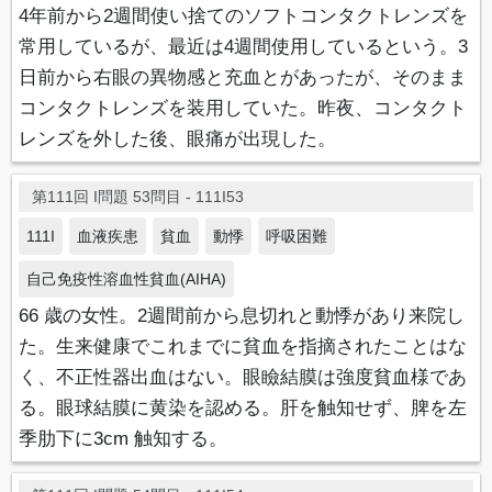
4年前から2週間使い捨てのソフトコンタクトレンズを
常用しているが、最近は4週間使用しているという。3
日前から右眼の異物感と充血とがあったが、そのまま
コンタクトレンズを装用していた。昨夜、コンタクト
レンズを外した後、眼痛が出現した。
第111回 I問題 53問目 - 111I53
111I
血液疾患
貧血
動悸
呼吸困難
自己免疫性溶血性貧血(AIHA)
66 歳の女性。2週間前から息切れと動悸があり来院し
た。生来健康でこれまでに貧血を指摘されたことはな
く、不正性器出血はない。眼瞼結膜は強度貧血様であ
る。眼球結膜に黄染を認める。肝を触知せず、脾を左
季肋下に3cm 触知する。