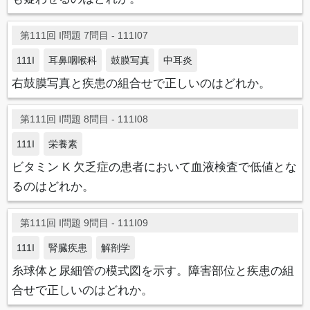
第111回 I問題 7問目 - 111I07
111I
耳鼻咽喉科
鼓膜写真
中耳炎
右鼓膜写真と疾患の組合せで正しいのはどれか。
第111回 I問題 8問目 - 111I08
111I
栄養素
ビタミン K 欠乏症の患者において血液検査で低値とな
るのはどれか。
第111回 I問題 9問目 - 111I09
111I
腎臓疾患
解剖学
糸球体と尿細管の模式図を示す。障害部位と疾患の組
合せで正しいのはどれか。