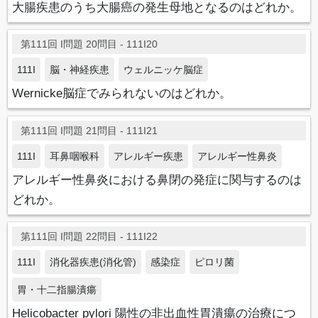
大腸疾患のうち大腸癌の発生母地となるのはどれか。
第111回 I問題 20問目 - 111I20
111I
脳・神経疾患
ウェルニッケ脳症
Wernicke脳症でみられないのはどれか。
第111回 I問題 21問目 - 111I21
111I
耳鼻咽喉科
アレルギー疾患
アレルギー性鼻炎
アレルギー性鼻炎における鼻閉の発症に関与するのは
どれか。
第111回 I問題 22問目 - 111I22
111I
消化器疾患(消化管)
感染症
ピロリ菌
胃・十二指腸潰瘍
Helicobacter pylori 陽性の非出血性胃潰瘍の治療につ