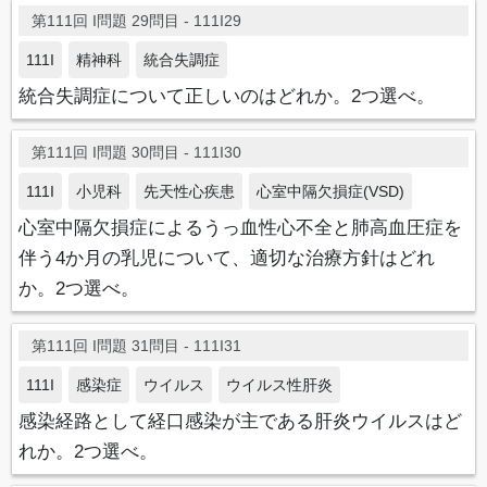
第111回 I問題 29問目 - 111I29
111I
精神科
統合失調症
統合失調症について正しいのはどれか。2つ選べ。
第111回 I問題 30問目 - 111I30
111I
小児科
先天性心疾患
心室中隔欠損症(VSD)
心室中隔欠損症によるうっ血性心不全と肺高血圧症を
伴う4か月の乳児について、適切な治療方針はどれ
か。2つ選べ。
第111回 I問題 31問目 - 111I31
111I
感染症
ウイルス
ウイルス性肝炎
感染経路として経口感染が主である肝炎ウイルスはど
れか。2つ選べ。