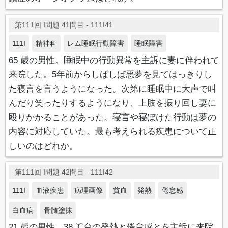
第111回 I問題 41問目 - 111I41
111I
精神科
レム睡眠行動障害
睡眠障害
65 歳の男性。睡眠中の行動異常を主訴に妻に伴われて
来院した。5年前からしばしば悪夢を見てはっきりし
た寝言を言うようになった。次第に睡眠中に大声で叫
んだり笑ったりするようになり、上肢を振り回し妻に
殴りかかることがあった。寝言や寝ぼけた行動は夢の
内容に対応していた。最も考えられる疾患について正
しいのはどれか。
第111回 I問題 42問目 - 111I42
111I
血液疾患
病理画像
貧血
発熱
倦怠感
白血病
骨髄塗抹
21 歳の男性。38 ℃台の発熱と倦怠感とを主訴に来院