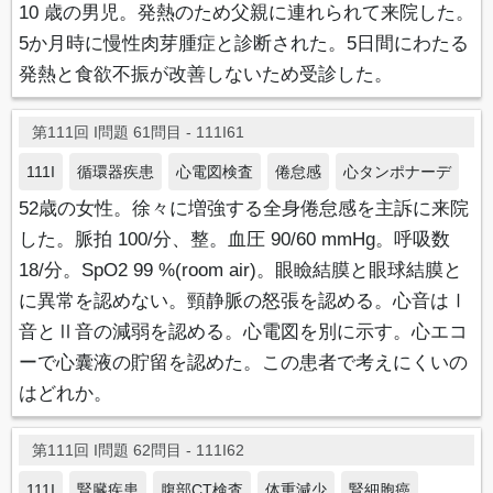
10 歳の男児。発熱のため父親に連れられて来院した。
5か月時に慢性肉芽腫症と診断された。5日間にわたる
発熱と食欲不振が改善しないため受診した。
第111回 I問題 61問目 - 111I61
111I
循環器疾患
心電図検査
倦怠感
心タンポナーデ
52歳の女性。徐々に増強する全身倦怠感を主訴に来院
した。脈拍 100/分、整。血圧 90/60 mmHg。呼吸数
18/分。SpO2 99 %(room air)。眼瞼結膜と眼球結膜と
に異常を認めない。頸静脈の怒張を認める。心音はⅠ
音とⅡ音の減弱を認める。心電図を別に示す。心エコ
ーで心囊液の貯留を認めた。この患者で考えにくいの
はどれか。
第111回 I問題 62問目 - 111I62
111I
腎臓疾患
腹部CT検査
体重減少
腎細胞癌