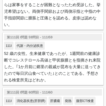
らは家事をすることが困難となったため受診した。挙
児希望はない。両側手関節および両側示指と中指の中
手指節関節に腫脹と圧痛とを認める。皮疹は認めな
い。
第111回 I問題 59問目 - 111I59
111I
代謝・内分泌疾患
52 歳の女性。生来健康であったが、1週間前の健康診
断でコレステロール高値と甲状腺腫とを指摘され来院
した。｢1か月前に郷里の親戚が昆布を大量に送ってき
たので毎日沢山食べていた｣とのことである。予想さ
れる検査所見はどれか。
第111回 I問題 60問目 - 111I60
111I
消化器疾患(肝胆膵)
肝膿瘍
発熱
腹部CT検査